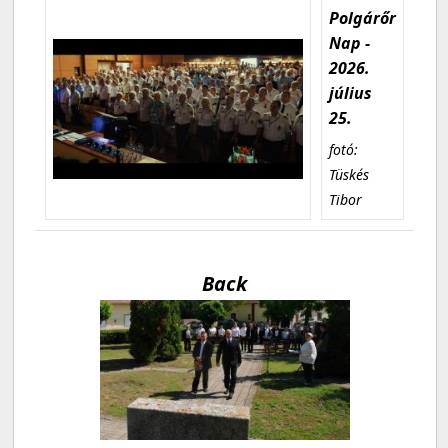
Polgárőr
Nap -
2026.
július
25.
fotó:
Tüskés
Tibor
Back