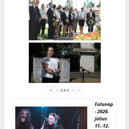
«
‹
›
»
2
A
2
Falunap
- 2026.
július
11.-12.