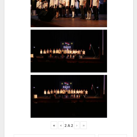
«
‹
›
»
2
A
2