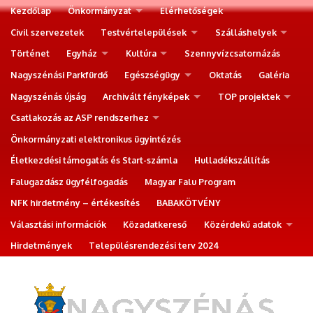
Kezdőlap
Önkormányzat
Elérhetőségek
Civil szervezetek
Testvértelepülések
Szálláshelyek
Történet
Egyház
Kultúra
Szennyvízcsatornázás
Nagyszénási Parkfürdő
Egészségügy
Oktatás
Galéria
Nagyszénás újság
Archivált fényképek
TOP projektek
Csatlakozás az ASP rendszerhez
Önkormányzati elektronikus ügyintézés
Életkezdési támogatás és Start-számla
Hulladékszállítás
Falugazdász ügyfélfogadás
Magyar Falu Program
NFK hirdetmény – értékesítés
BABAKÖTVÉNY
Választási információk
Közadatkereső
Közérdekű adatok
Hirdetmények
Településrendezési terv 2024