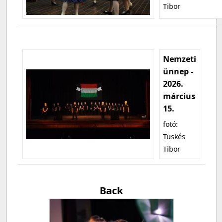
Tibor
Nemzeti
ünnep -
2026.
március
15.
fotó:
Tüskés
Tibor
Back