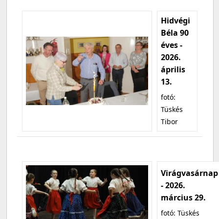
Hidvégi
Béla 90
éves -
2026.
április
13.
fotó:
Tüskés
Tibor
Virágvasárnap
- 2026.
március 29.
fotó: Tüskés