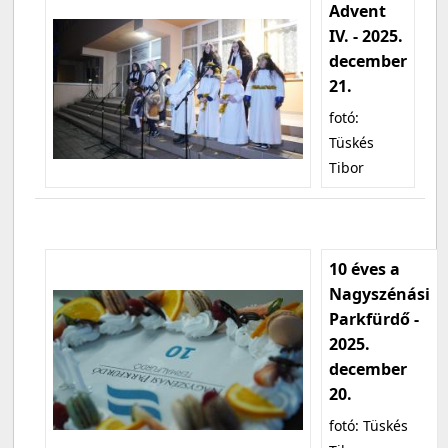
Advent
IV. - 2025.
december
21.
fotó:
Tüskés
Tibor
10 éves a
Nagyszénási
Parkfürdő -
2025.
december
20.
fotó: Tüskés