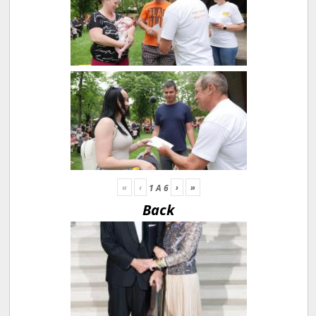
«
‹
›
»
1
A
6
Back