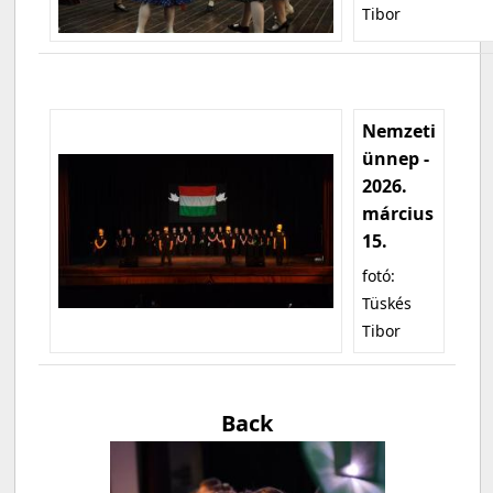
Tibor
Nemzeti
ünnep -
2026.
március
15.
fotó:
Tüskés
Tibor
Back