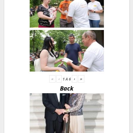
«
‹
›
»
1
A
6
Back