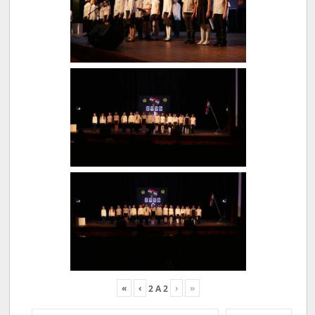
«
‹
›
»
2
A
2