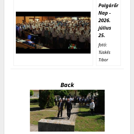
Polgárőr
Nap -
2026.
július
25.
fotó:
Tüskés
Tibor
Back