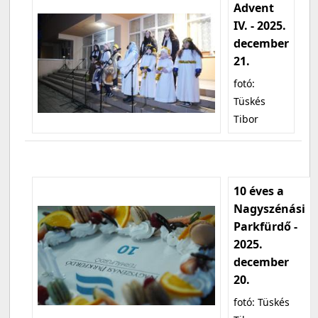
Advent
IV. - 2025.
december
21.
fotó:
Tüskés
Tibor
10 éves a
Nagyszénási
Parkfürdő -
2025.
december
20.
fotó: Tüskés