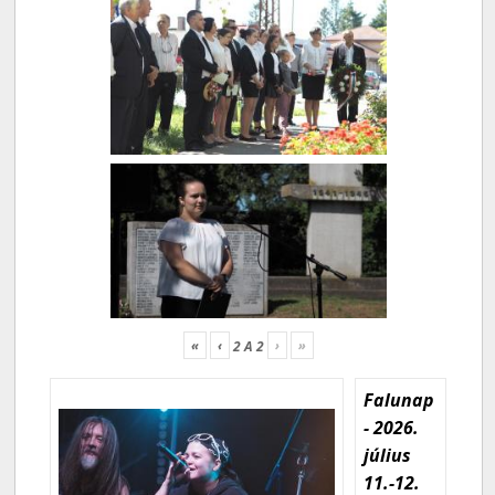
«
‹
›
»
2
A
2
Falunap
- 2026.
július
11.-12.