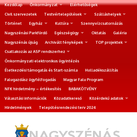
Kezdőlap
Önkormányzat
Elérhetőségek
Civil szervezetek
Testvértelepülések
Szálláshelyek
Történet
Egyház
Kultúra
Szennyvízcsatornázás
Nagyszénási Parkfürdő
Egészségügy
Oktatás
Galéria
Nagyszénás újság
Archivált fényképek
TOP projektek
Csatlakozás az ASP rendszerhez
Önkormányzati elektronikus ügyintézés
Életkezdési támogatás és Start-számla
Hulladékszállítás
Falugazdász ügyfélfogadás
Magyar Falu Program
NFK hirdetmény – értékesítés
BABAKÖTVÉNY
Választási információk
Közadatkereső
Közérdekű adatok
Hirdetmények
Településrendezési terv 2024