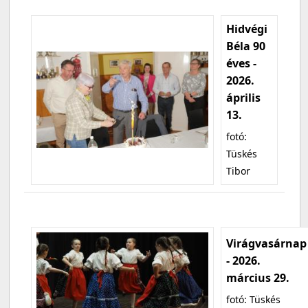
Hidvégi
Béla 90
éves -
2026.
április
13.
fotó:
Tüskés
Tibor
Virágvasárnap
- 2026.
március 29.
fotó: Tüskés