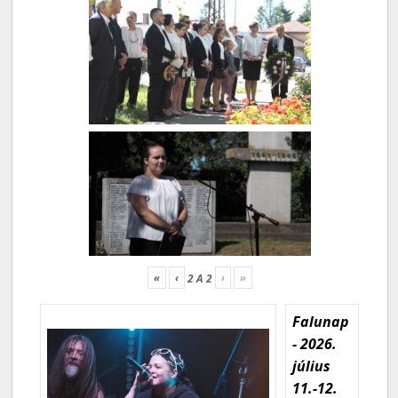
«
‹
›
»
2
A
2
Falunap
- 2026.
július
11.-12.