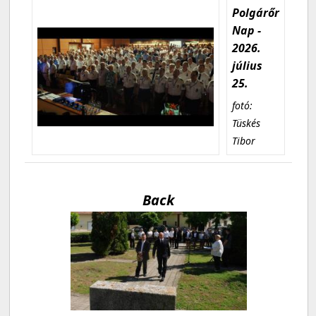
Polgárőr
Nap -
2026.
július
25.
fotó:
Tüskés
Tibor
Back