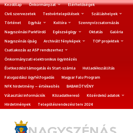
Kezdőlap
Önkormányzat
Elérhetőségek
Civil szervezetek
Testvértelepülések
Szálláshelyek
Történet
Egyház
Kultúra
Szennyvízcsatornázás
Nagyszénási Parkfürdő
Egészségügy
Oktatás
Galéria
Nagyszénás újság
Archivált fényképek
TOP projektek
Csatlakozás az ASP rendszerhez
Önkormányzati elektronikus ügyintézés
Életkezdési támogatás és Start-számla
Hulladékszállítás
Falugazdász ügyfélfogadás
Magyar Falu Program
NFK hirdetmény – értékesítés
BABAKÖTVÉNY
Választási információk
Közadatkereső
Közérdekű adatok
Hirdetmények
Településrendezési terv 2024