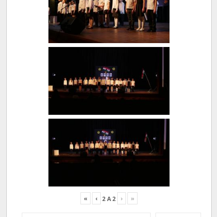
«
‹
›
»
2
A
2