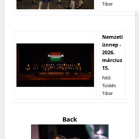
Tibor
Nemzeti
ünnep -
2026.
március
15.
fotó:
Tüskés
Tibor
Back