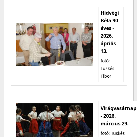
Hidvégi
Béla 90
éves -
2026.
április
13.
fotó:
Tüskés
Tibor
Virágvasárnap
- 2026.
március 29.
fotó: Tüskés