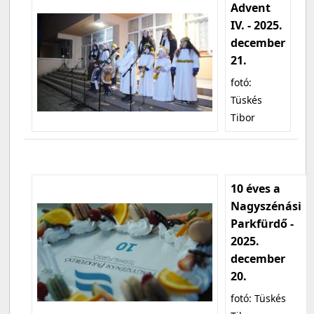
Advent
IV. - 2025.
december
21.
fotó:
Tüskés
Tibor
10 éves a
Nagyszénási
Parkfürdő -
2025.
december
20.
fotó: Tüskés