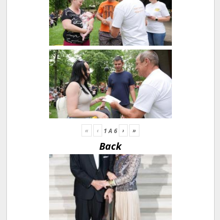
«
‹
›
»
1
A
6
Back