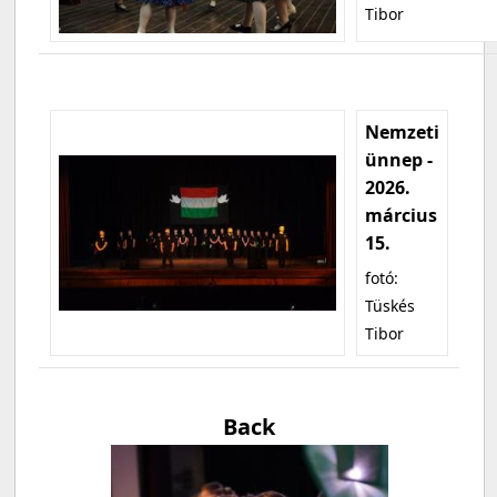
Tibor
Nemzeti
ünnep -
2026.
március
15.
fotó:
Tüskés
Tibor
Back