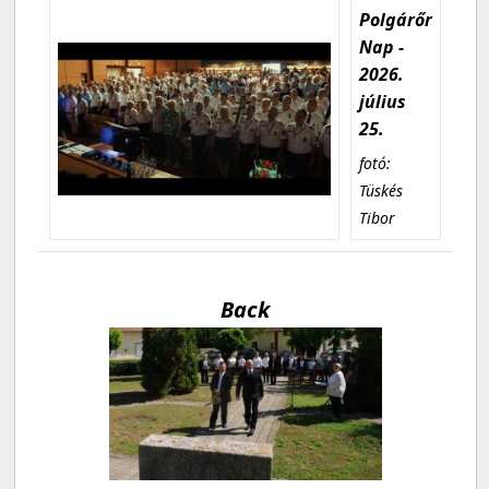
Polgárőr
Nap -
2026.
július
25.
fotó:
Tüskés
Tibor
Back