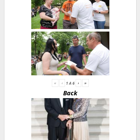
«
‹
›
»
1
A
6
Back