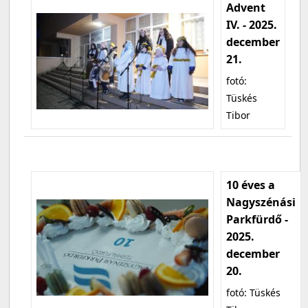
Advent
IV. - 2025.
december
21.
fotó:
Tüskés
Tibor
10 éves a
Nagyszénási
Parkfürdő -
2025.
december
20.
fotó: Tüskés