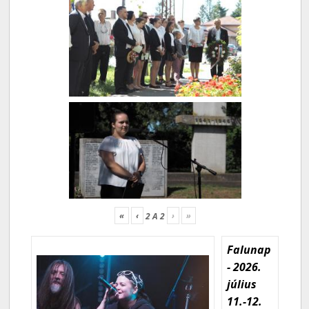
«
‹
›
»
2
A
2
Falunap
- 2026.
július
11.-12.