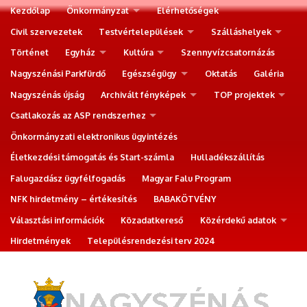
Kezdőlap
Önkormányzat
Elérhetőségek
Civil szervezetek
Testvértelepülések
Szálláshelyek
Történet
Egyház
Kultúra
Szennyvízcsatornázás
Nagyszénási Parkfürdő
Egészségügy
Oktatás
Galéria
Nagyszénás újság
Archivált fényképek
TOP projektek
Csatlakozás az ASP rendszerhez
Önkormányzati elektronikus ügyintézés
Életkezdési támogatás és Start-számla
Hulladékszállítás
Falugazdász ügyfélfogadás
Magyar Falu Program
NFK hirdetmény – értékesítés
BABAKÖTVÉNY
Választási információk
Közadatkereső
Közérdekű adatok
Hirdetmények
Településrendezési terv 2024