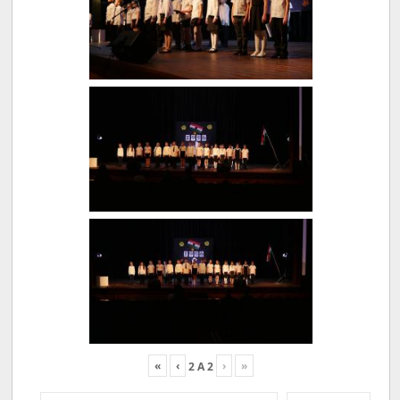
«
‹
›
»
2
A
2