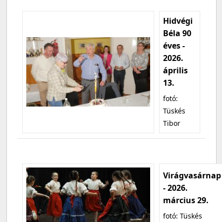
Hidvégi
Béla 90
éves -
2026.
április
13.
fotó:
Tüskés
Tibor
Virágvasárnap
- 2026.
március 29.
fotó: Tüskés