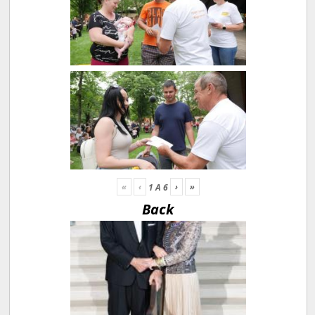
«
‹
›
»
1
A
6
Back