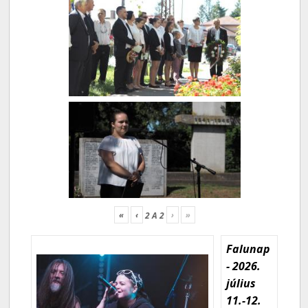
«
‹
›
»
2
A
2
Falunap
- 2026.
július
11.-12.