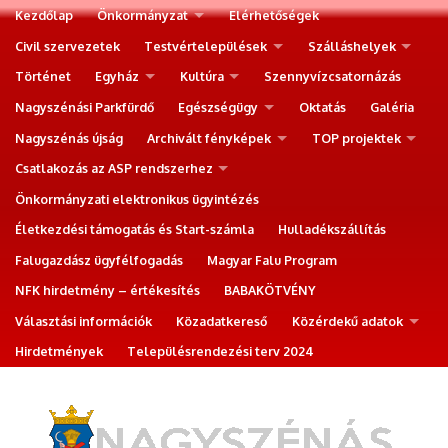
Kezdőlap
Önkormányzat
Elérhetőségek
Civil szervezetek
Testvértelepülések
Szálláshelyek
Történet
Egyház
Kultúra
Szennyvízcsatornázás
Nagyszénási Parkfürdő
Egészségügy
Oktatás
Galéria
Nagyszénás újság
Archivált fényképek
TOP projektek
Csatlakozás az ASP rendszerhez
Önkormányzati elektronikus ügyintézés
Életkezdési támogatás és Start-számla
Hulladékszállítás
Falugazdász ügyfélfogadás
Magyar Falu Program
NFK hirdetmény – értékesítés
BABAKÖTVÉNY
Választási információk
Közadatkereső
Közérdekű adatok
Hirdetmények
Településrendezési terv 2024