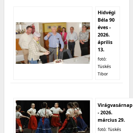
Hidvégi
Béla 90
éves -
2026.
április
13.
fotó:
Tüskés
Tibor
Virágvasárnap
- 2026.
március 29.
fotó: Tüskés