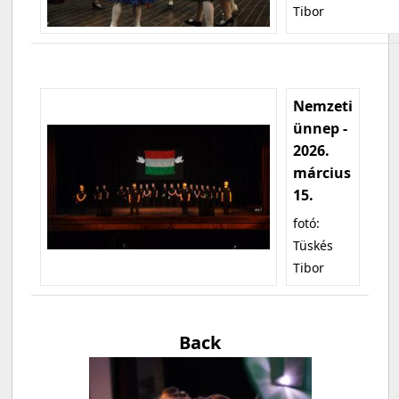
Tibor
Nemzeti
ünnep -
2026.
március
15.
fotó:
Tüskés
Tibor
Back