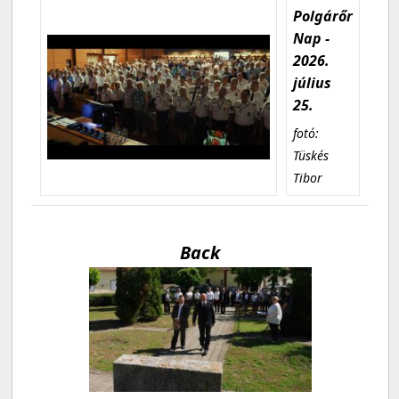
Polgárőr
Nap -
2026.
július
25.
fotó:
Tüskés
Tibor
Back