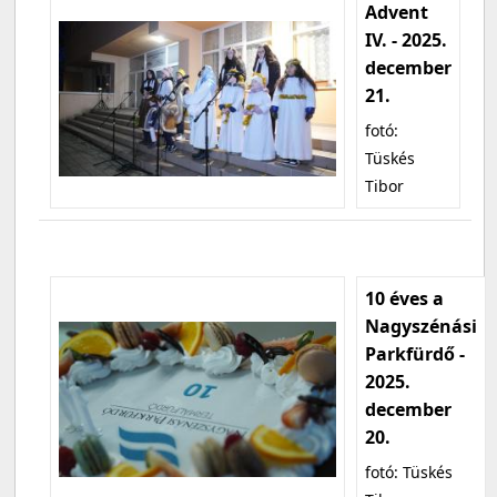
Advent
IV. - 2025.
december
21.
fotó:
Tüskés
Tibor
10 éves a
Nagyszénási
Parkfürdő -
2025.
december
20.
fotó: Tüskés