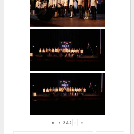
«
‹
›
»
2
A
2