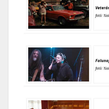
Veterán
fotó: Tüs
Falunap
fotó: Tüs