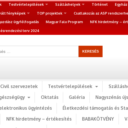
k
Testvértelepülések
Szálláshelyek
Történet
Egyház
vált fényképek
TOP projektek
Csatlakozás az ASP rendszerh
gazdász ügyfélfogadás
Magyar Falu Program
NFK hirdetmény – ért
ésrendezési terv 2024
Civil szervezetek
Testvértelepülések
Szállásh
gészségügy
Oktatás
Galéria
Nagyszénás új
elektronikus ügyintézés
Életkezdési támogatás és St
NFK hirdetmény – értékesítés
BABAKÖTVÉNY
V