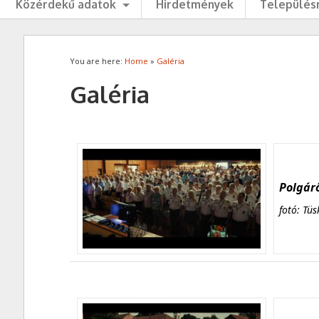
Közérdekű adatok
Hirdetmények
Településr
You are here:
Home
»
Galéria
Galéria
Polgárő
fotó: Tüs