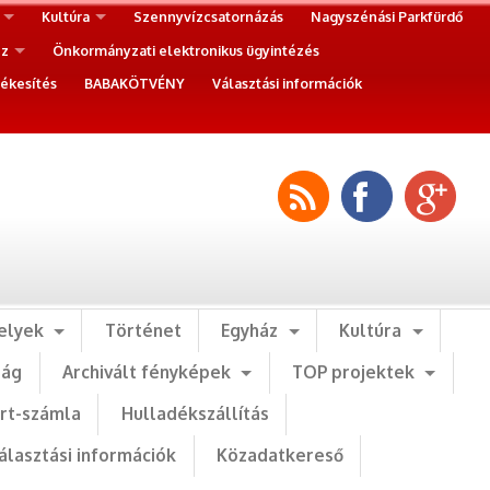
Kultúra
Szennyvízcsatornázás
Nagyszénási Parkfürdő
ez
Önkormányzati elektronikus ügyintézés
ékesítés
BABAKÖTVÉNY
Választási információk
elyek
Történet
Egyház
Kultúra
ság
Archivált fényképek
TOP projektek
art-számla
Hulladékszállítás
álasztási információk
Közadatkereső