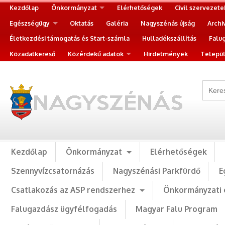
Kezdőlap
Önkormányzat
Elérhetőségek
Civil szervezete
Egészségügy
Oktatás
Galéria
Nagyszénás újság
Archi
Életkezdési támogatás és Start-számla
Hulladékszállítás
Falu
Közadatkereső
Közérdekű adatok
Hirdetmények
Települ
Kezdőlap
Önkormányzat
Elérhetőségek
Szennyvízcsatornázás
Nagyszénási Parkfürdő
E
Csatlakozás az ASP rendszerhez
Önkormányzati 
Falugazdász ügyfélfogadás
Magyar Falu Program