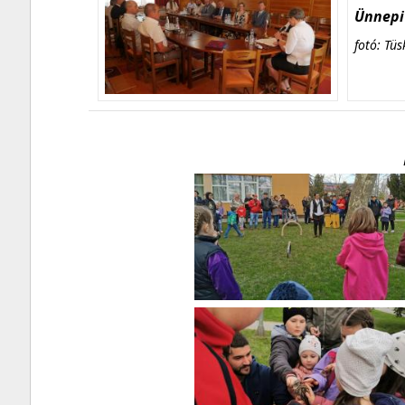
Ünnepi 
fotó: Tüs