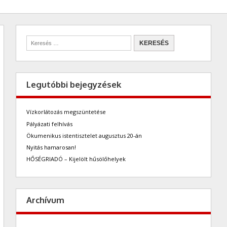
Legutóbbi bejegyzések
Vízkorlátozás megszüntetése
Pályázati felhívás
Ökumenikus istentisztelet augusztus 20-án
Nyitás hamarosan!
HŐSÉGRIADÓ – Kijelölt hűsölőhelyek
Archívum