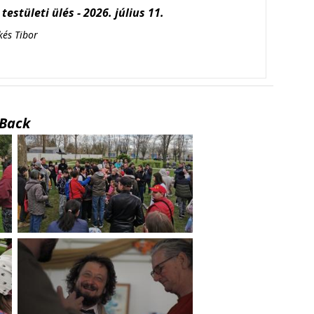
testületi ülés - 2026. július 11.
kés Tibor
Back