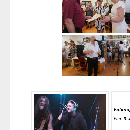
Falunap
fotó: Tüs