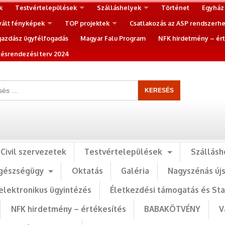
k
Testvértelepülések
Szálláshelyek
Történet
Egyház
vált fényképek
TOP projektek
Csatlakozás az ASP rendszerh
gazdász ügyfélfogadás
Magyar Falu Program
NFK hirdetmény – ért
ésrendezési terv 2024
Civil szervezetek
Testvértelepülések
Szállásh
gészségügy
Oktatás
Galéria
Nagyszénás új
elektronikus ügyintézés
Életkezdési támogatás és St
NFK hirdetmény – értékesítés
BABAKÖTVÉNY
V