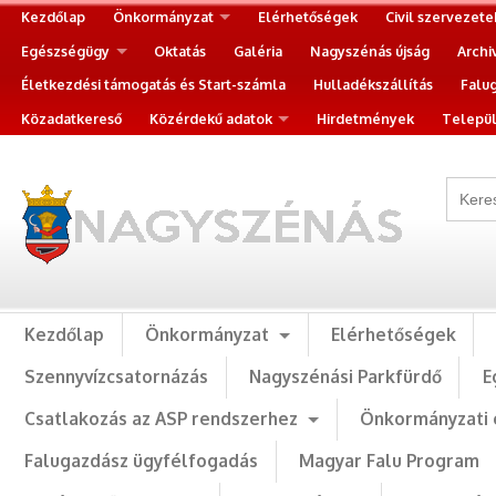
Kezdőlap
Önkormányzat
Elérhetőségek
Civil szervezete
Egészségügy
Oktatás
Galéria
Nagyszénás újság
Archi
Életkezdési támogatás és Start-számla
Hulladékszállítás
Falu
Közadatkereső
Közérdekű adatok
Hirdetmények
Települ
Kezdőlap
Önkormányzat
Elérhetőségek
Szennyvízcsatornázás
Nagyszénási Parkfürdő
E
Csatlakozás az ASP rendszerhez
Önkormányzati 
Falugazdász ügyfélfogadás
Magyar Falu Program