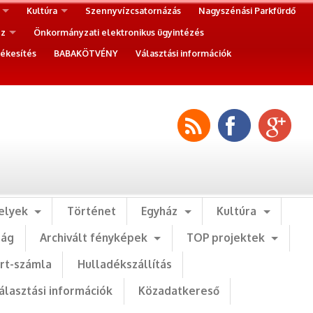
Kultúra
Szennyvízcsatornázás
Nagyszénási Parkfürdő
ez
Önkormányzati elektronikus ügyintézés
ékesítés
BABAKÖTVÉNY
Választási információk
elyek
Történet
Egyház
Kultúra
ság
Archivált fényképek
TOP projektek
art-számla
Hulladékszállítás
álasztási információk
Közadatkereső