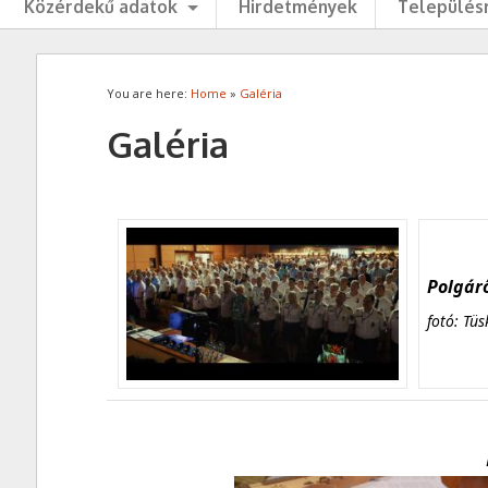
Közérdekű adatok
Hirdetmények
Településr
You are here:
Home
»
Galéria
Galéria
Polgárő
fotó: Tüs