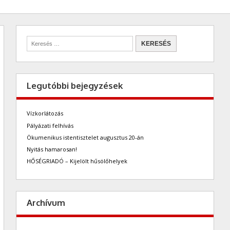
Legutóbbi bejegyzések
Vízkorlátozás
Pályázati felhívás
Ökumenikus istentisztelet augusztus 20-án
Nyitás hamarosan!
HŐSÉGRIADÓ – Kijelölt hűsölőhelyek
Archívum