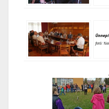
Ünnepi 
fotó: Tüs