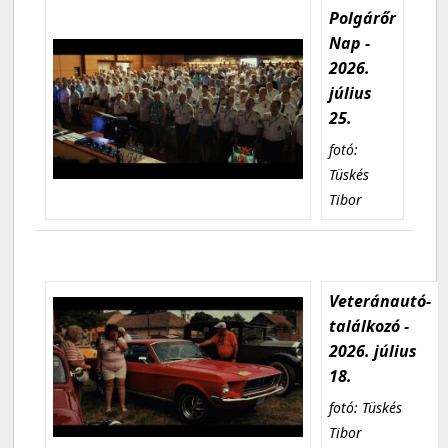
Polgárőr
Nap -
2026.
július
25.
fotó:
Tüskés
Tibor
Veteránautó-
találkozó -
2026. július
18.
fotó: Tüskés
Tibor