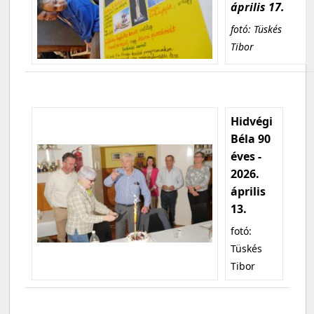
április 17.
fotó: Tüskés
Tibor
Hidvégi
Béla 90
éves -
2026.
április
13.
fotó:
Tüskés
Tibor