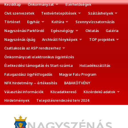
Kezdőlap
Önkormányzat
Elérhetőségek
Civil szervezetek
Testvértelepülések
Szálláshelyek
Történet
Egyház
Kultúra
Szennyvízcsatornázás
Nagyszénási Parkfürdő
Egészségügy
Oktatás
Galéria
Nagyszénás újság
Archivált fényképek
TOP projektek
Csatlakozás az ASP rendszerhez
Önkormányzati elektronikus ügyintézés
Életkezdési támogatás és Start-számla
Hulladékszállítás
Falugazdász ügyfélfogadás
Magyar Falu Program
NFK hirdetmény – értékesítés
BABAKÖTVÉNY
Választási információk
Közadatkereső
Közérdekű adatok
Hirdetmények
Településrendezési terv 2024