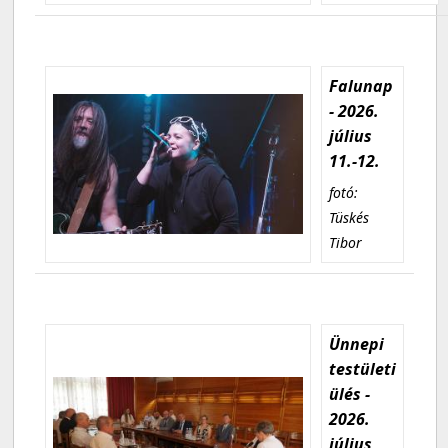
Falunap
- 2026.
július
11.-12.
fotó:
Tüskés
Tibor
Ünnepi
testületi
ülés -
2026.
július