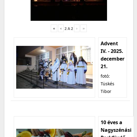
«
‹
›
»
2
A
2
Advent
IV. - 2025.
december
21.
fotó:
Tüskés
Tibor
10 éves a
Nagyszénási