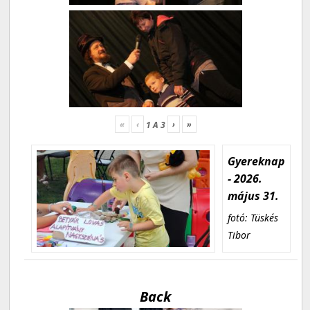
«
‹
›
»
1
A
3
Gyereknap
- 2026.
május 31.
fotó: Tüskés
Tibor
Back