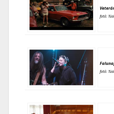
Veterán
fotó: Tüs
Falunap
fotó: Tüs