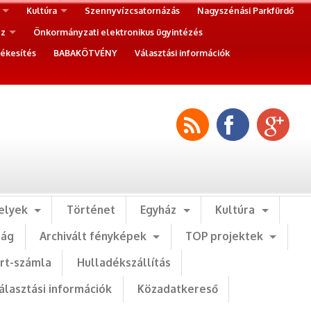
Kultúra
Szennyvízcsatornázás
Nagyszénási Parkfürdő
ez
Önkormányzati elektronikus ügyintézés
ékesítés
BABAKÖTVÉNY
Választási információk
elyek
Történet
Egyház
Kultúra
ság
Archivált fényképek
TOP projektek
art-számla
Hulladékszállítás
álasztási információk
Közadatkereső