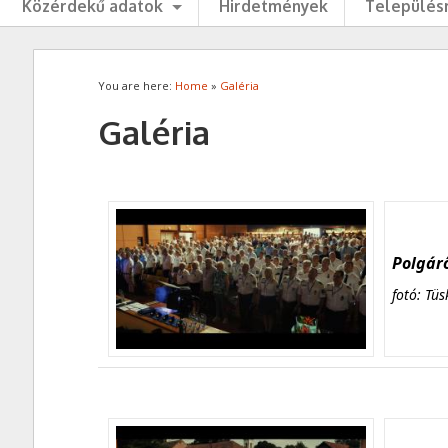
Közérdekű adatok
Hirdetmények
Településr
You are here:
Home
»
Galéria
Galéria
Polgárő
fotó: Tüs