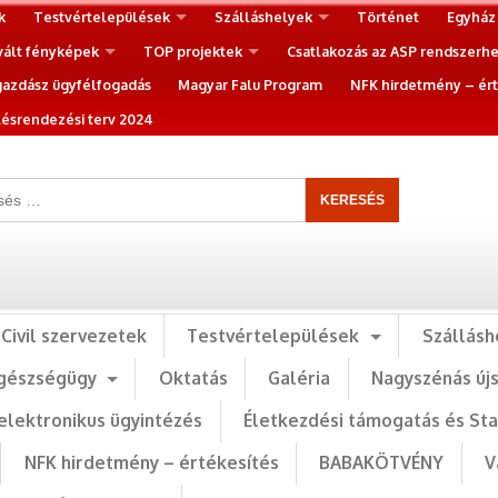
k
Testvértelepülések
Szálláshelyek
Történet
Egyház
vált fényképek
TOP projektek
Csatlakozás az ASP rendszerh
gazdász ügyfélfogadás
Magyar Falu Program
NFK hirdetmény – ért
ésrendezési terv 2024
Civil szervezetek
Testvértelepülések
Szállásh
gészségügy
Oktatás
Galéria
Nagyszénás új
elektronikus ügyintézés
Életkezdési támogatás és St
NFK hirdetmény – értékesítés
BABAKÖTVÉNY
V