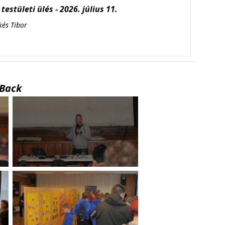
testületi ülés - 2026. július 11.
kés Tibor
Back