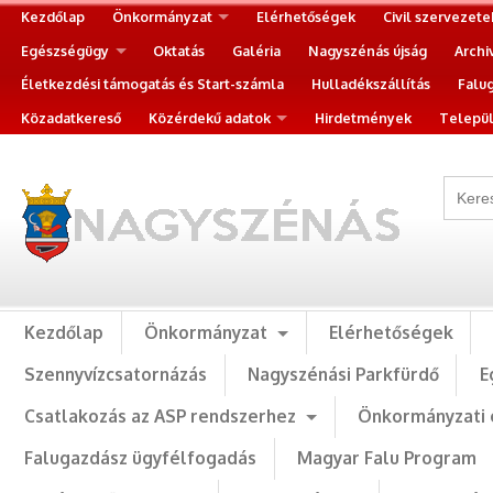
Kezdőlap
Önkormányzat
Elérhetőségek
Civil szervezete
Egészségügy
Oktatás
Galéria
Nagyszénás újság
Archi
Életkezdési támogatás és Start-számla
Hulladékszállítás
Falu
Közadatkereső
Közérdekű adatok
Hirdetmények
Települ
Kezdőlap
Önkormányzat
Elérhetőségek
Szennyvízcsatornázás
Nagyszénási Parkfürdő
E
Csatlakozás az ASP rendszerhez
Önkormányzati 
Falugazdász ügyfélfogadás
Magyar Falu Program