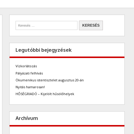
Legutóbbi bejegyzések
Vízkorlátozás
Pályázati felhívás
Ökumenikus istentisztelet augusztus 20-án
Nyitás hamarosan!
HŐSÉGRIADÓ – Kijelölt hűsölőhelyek
Archívum