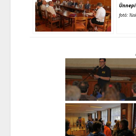
Ünnepi 
fotó: Tüs