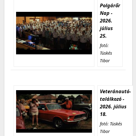
Polgárőr
Nap -
2026.
július
25.
fotó:
Tüskés
Tibor
Veteránautó-
találkozó -
2026. július
18.
fotó: Tüskés
Tibor