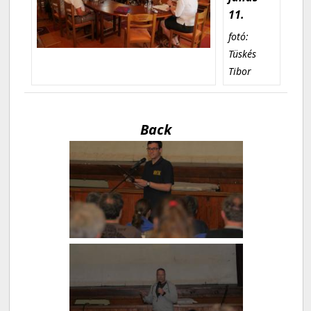
11.
fotó:
Tüskés
Tibor
Back