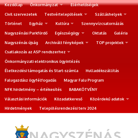
Kezdőlap
Önkormányzat
Elérhetőségek
Civil szervezetek
Testvértelepülések
Szálláshelyek
Történet
Egyház
Kultúra
Szennyvízcsatornázás
Nagyszénási Parkfürdő
Egészségügy
Oktatás
Galéria
Nagyszénás újság
Archivált fényképek
TOP projektek
Csatlakozás az ASP rendszerhez
Önkormányzati elektronikus ügyintézés
Életkezdési támogatás és Start-számla
Hulladékszállítás
Falugazdász ügyfélfogadás
Magyar Falu Program
NFK hirdetmény – értékesítés
BABAKÖTVÉNY
Választási információk
Közadatkereső
Közérdekű adatok
Hirdetmények
Településrendezési terv 2024