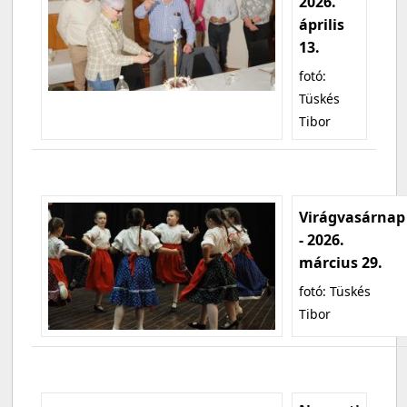
2026.
április
13.
fotó:
Tüskés
Tibor
Virágvasárnap
- 2026.
március 29.
fotó: Tüskés
Tibor