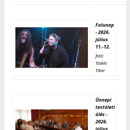
Falunap
- 2026.
július
11.-12.
fotó:
Tüskés
Tibor
Ünnepi
testületi
ülés -
2026.
július