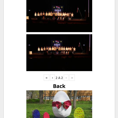
«
‹
›
»
2
A
2
Back