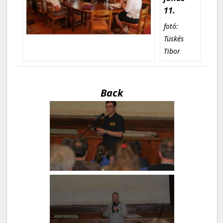
11.
fotó:
Tüskés
Tibor
Back