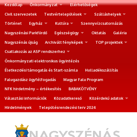
Kezdőlap
Önkormányzat
Elérhetőségek
Civil szervezetek
Testvértelepülések
Szálláshelyek
Történet
Egyház
Kultúra
Szennyvízcsatornázás
Nagyszénási Parkfürdő
Egészségügy
Oktatás
Galéria
Nagyszénás újság
Archivált fényképek
TOP projektek
Csatlakozás az ASP rendszerhez
Önkormányzati elektronikus ügyintézés
Életkezdési támogatás és Start-számla
Hulladékszállítás
Falugazdász ügyfélfogadás
Magyar Falu Program
NFK hirdetmény – értékesítés
BABAKÖTVÉNY
Választási információk
Közadatkereső
Közérdekű adatok
Hirdetmények
Településrendezési terv 2024