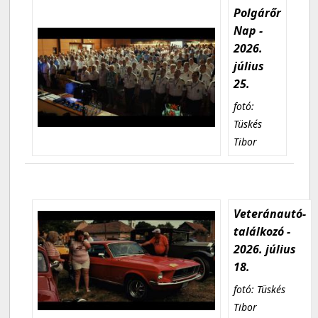
Polgárőr
Nap -
2026.
július
25.
fotó:
Tüskés
Tibor
Veteránautó-
találkozó -
2026. július
18.
fotó: Tüskés
Tibor