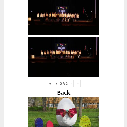
«
‹
›
»
2
A
2
Back