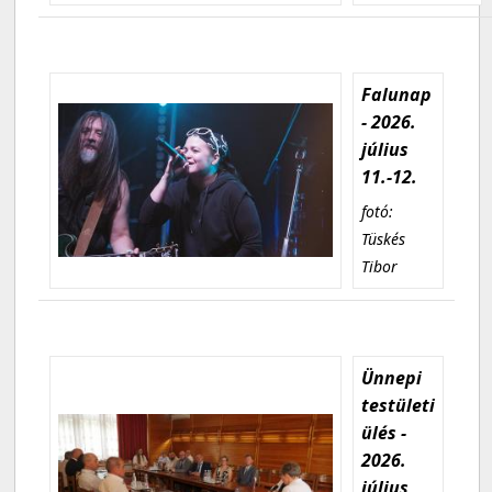
Falunap
- 2026.
július
11.-12.
fotó:
Tüskés
Tibor
Ünnepi
testületi
ülés -
2026.
július