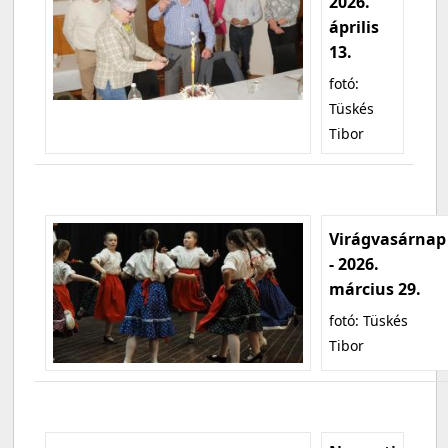
2026.
április
13.
fotó:
Tüskés
Tibor
Virágvasárnap
- 2026.
március 29.
fotó: Tüskés
Tibor