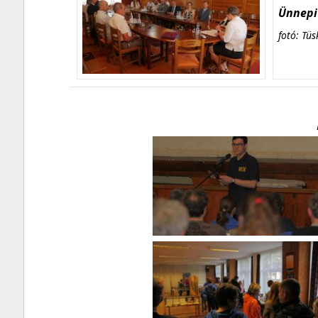
Ünnepi 
fotó: Tüs