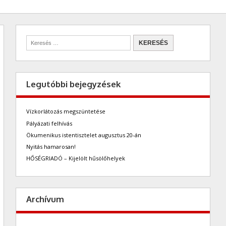
Legutóbbi bejegyzések
Vízkorlátozás megszüntetése
Pályázati felhívás
Ökumenikus istentisztelet augusztus 20-án
Nyitás hamarosan!
HŐSÉGRIADÓ – Kijelölt hűsölőhelyek
Archívum