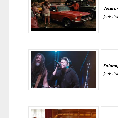
Veterán
fotó: Tüs
Falunap
fotó: Tüs