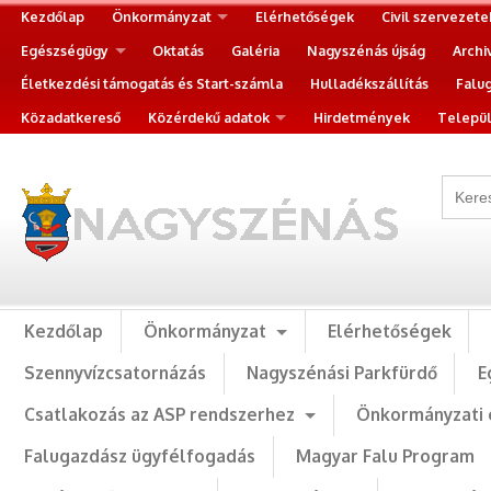
Kezdőlap
Önkormányzat
Elérhetőségek
Civil szervezete
Egészségügy
Oktatás
Galéria
Nagyszénás újság
Archi
Életkezdési támogatás és Start-számla
Hulladékszállítás
Falu
Közadatkereső
Közérdekű adatok
Hirdetmények
Települ
Kezdőlap
Önkormányzat
Elérhetőségek
Szennyvízcsatornázás
Nagyszénási Parkfürdő
E
Csatlakozás az ASP rendszerhez
Önkormányzati 
Falugazdász ügyfélfogadás
Magyar Falu Program