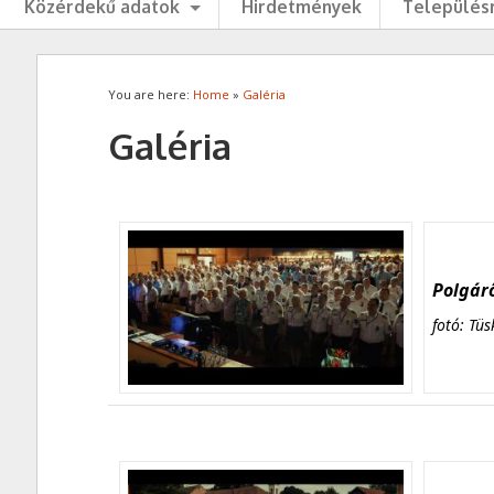
Közérdekű adatok
Hirdetmények
Településr
You are here:
Home
»
Galéria
Galéria
Polgárő
fotó: Tüs