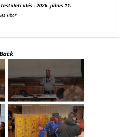
testületi ülés - 2026. július 11.
kés Tibor
Back