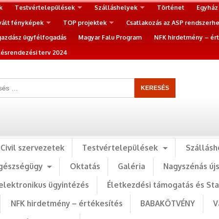
k
Testvértelepülések
Szálláshelyek
Történet
Egyház
vált fényképek
TOP projektek
Csatlakozás az ASP rendszerh
gazdász ügyfélfogadás
Magyar Falu Program
NFK hirdetmény – ért
ésrendezési terv 2024
Civil szervezetek
Testvértelepülések
Szállásh
gészségügy
Oktatás
Galéria
Nagyszénás új
elektronikus ügyintézés
Életkezdési támogatás és St
NFK hirdetmény – értékesítés
BABAKÖTVÉNY
V