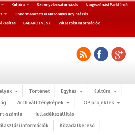
Kultúra
Szennyvízcsatornázás
Nagyszénási Parkfürdő
ez
Önkormányzati elektronikus ügyintézés
ékesítés
BABAKÖTVÉNY
Választási információk
elyek
Történet
Egyház
Kultúra
ság
Archivált fényképek
TOP projektek
art-számla
Hulladékszállítás
álasztási információk
Közadatkereső