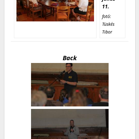
11.
fotó:
Tüskés
Tibor
Back