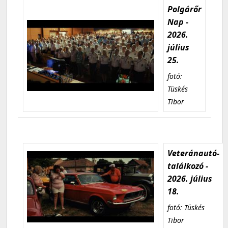
Polgárőr
Nap -
2026.
július
25.
fotó:
Tüskés
Tibor
Veteránautó-
találkozó -
2026. július
18.
fotó: Tüskés
Tibor