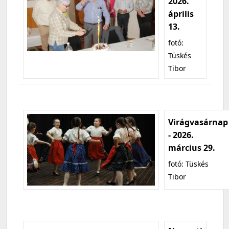
2026.
április
13.
fotó:
Tüskés
Tibor
Virágvasárnap
- 2026.
március 29.
fotó: Tüskés
Tibor