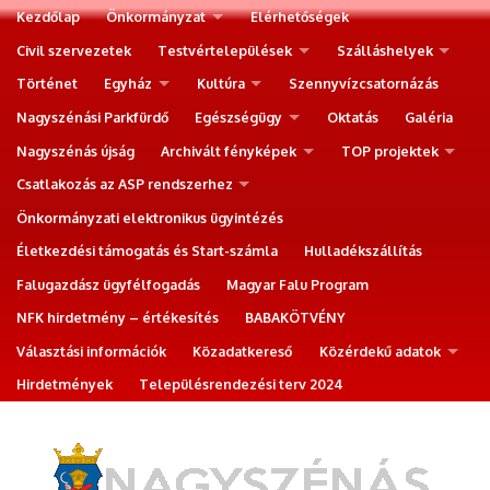
Kezdőlap
Önkormányzat
Elérhetőségek
Civil szervezetek
Testvértelepülések
Szálláshelyek
Történet
Egyház
Kultúra
Szennyvízcsatornázás
Nagyszénási Parkfürdő
Egészségügy
Oktatás
Galéria
Nagyszénás újság
Archivált fényképek
TOP projektek
Csatlakozás az ASP rendszerhez
Önkormányzati elektronikus ügyintézés
Életkezdési támogatás és Start-számla
Hulladékszállítás
Falugazdász ügyfélfogadás
Magyar Falu Program
NFK hirdetmény – értékesítés
BABAKÖTVÉNY
Választási információk
Közadatkereső
Közérdekű adatok
Hirdetmények
Településrendezési terv 2024