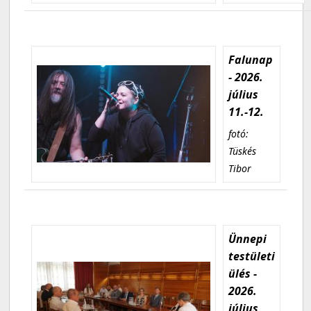
Falunap
- 2026.
július
11.-12.
fotó:
Tüskés
Tibor
Ünnepi
testületi
ülés -
2026.
július