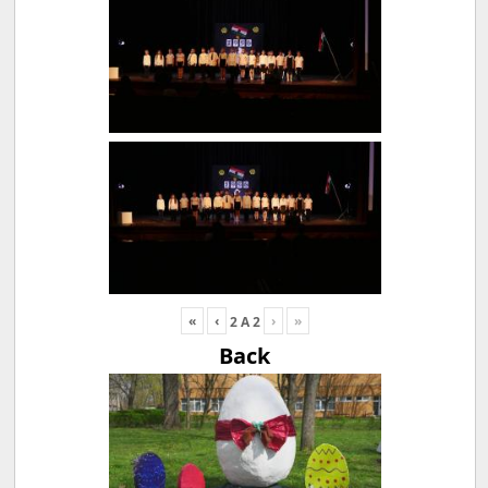
«
‹
›
»
2
A
2
Back