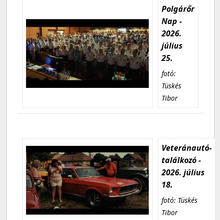
Polgárőr
Nap -
2026.
július
25.
fotó:
Tüskés
Tibor
Veteránautó-
találkozó -
2026. július
18.
fotó: Tüskés
Tibor