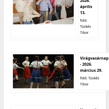
2026.
április
13.
fotó:
Tüskés
Tibor
Virágvasárnap
- 2026.
március 29.
fotó: Tüskés
Tibor