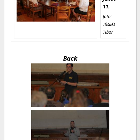
11.
fotó:
Tüskés
Tibor
Back