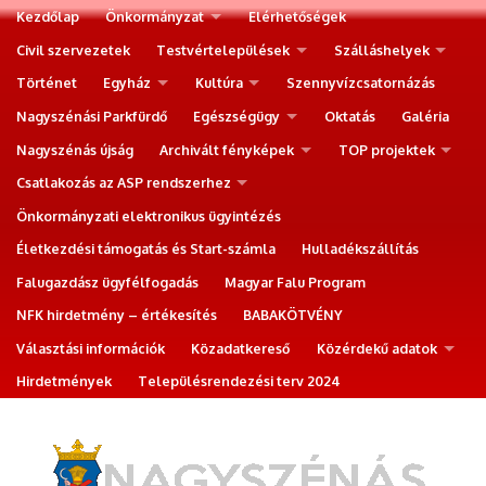
Kezdőlap
Önkormányzat
Elérhetőségek
Civil szervezetek
Testvértelepülések
Szálláshelyek
Történet
Egyház
Kultúra
Szennyvízcsatornázás
Nagyszénási Parkfürdő
Egészségügy
Oktatás
Galéria
Nagyszénás újság
Archivált fényképek
TOP projektek
Csatlakozás az ASP rendszerhez
Önkormányzati elektronikus ügyintézés
Életkezdési támogatás és Start-számla
Hulladékszállítás
Falugazdász ügyfélfogadás
Magyar Falu Program
NFK hirdetmény – értékesítés
BABAKÖTVÉNY
Választási információk
Közadatkereső
Közérdekű adatok
Hirdetmények
Településrendezési terv 2024