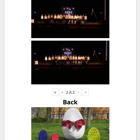
«
‹
›
»
2
A
2
Back