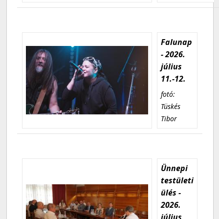
Falunap
- 2026.
július
11.-12.
fotó:
Tüskés
Tibor
Ünnepi
testületi
ülés -
2026.
július