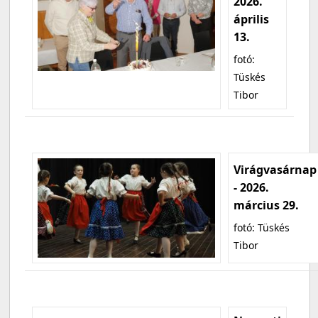
2026.
április
13.
fotó:
Tüskés
Tibor
Virágvasárnap
- 2026.
március 29.
fotó: Tüskés
Tibor