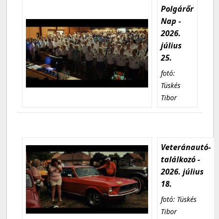
Polgárőr
Nap -
2026.
július
25.
fotó:
Tüskés
Tibor
Veteránautó-
találkozó -
2026. július
18.
fotó: Tüskés
Tibor