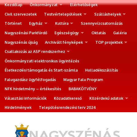
Kezdőlap
Önkormányzat
Elérhetőségek
Civil szervezetek
Testvértelepülések
Szálláshelyek
Történet
Egyház
Kultúra
Szennyvízcsatornázás
Nagyszénási Parkfürdő
Egészségügy
Oktatás
Galéria
Nagyszénás újság
Archivált fényképek
TOP projektek
Csatlakozás az ASP rendszerhez
Önkormányzati elektronikus ügyintézés
Életkezdési támogatás és Start-számla
Hulladékszállítás
Falugazdász ügyfélfogadás
Magyar Falu Program
NFK hirdetmény – értékesítés
BABAKÖTVÉNY
Választási információk
Közadatkereső
Közérdekű adatok
Hirdetmények
Településrendezési terv 2024