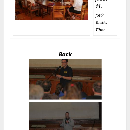
11.
fotó:
Tüskés
Tibor
Back