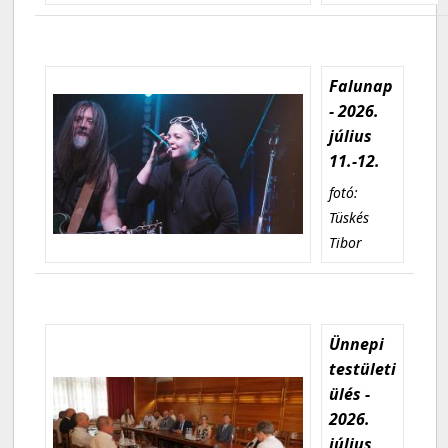
Falunap
- 2026.
július
11.-12.
fotó:
Tüskés
Tibor
Ünnepi
testületi
ülés -
2026.
július