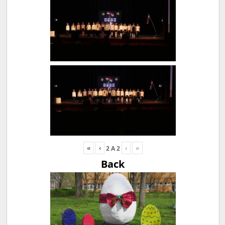
«
‹
›
»
2
A
2
Back