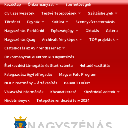
Kezdőlap
Önkormányzat
Elérhetőségek
Civil szervezetek
Testvértelepülések
Szálláshelyek
Történet
Egyház
Kultúra
Szennyvízcsatornázás
Nagyszénási Parkfürdő
Egészségügy
Oktatás
Galéria
Nagyszénás újság
Archivált fényképek
TOP projektek
Csatlakozás az ASP rendszerhez
Önkormányzati elektronikus ügyintézés
Életkezdési támogatás és Start-számla
Hulladékszállítás
Falugazdász ügyfélfogadás
Magyar Falu Program
NFK hirdetmény – értékesítés
BABAKÖTVÉNY
Választási információk
Közadatkereső
Közérdekű adatok
Hirdetmények
Településrendezési terv 2024