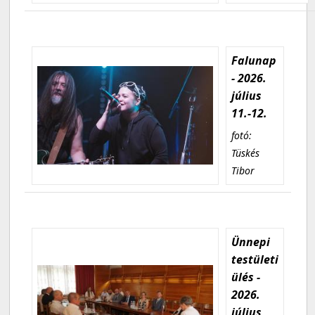
Falunap
- 2026.
július
11.-12.
fotó:
Tüskés
Tibor
Ünnepi
testületi
ülés -
2026.
július