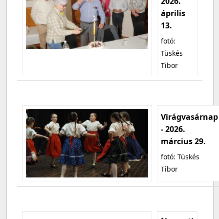
2026.
április
13.
fotó:
Tüskés
Tibor
Virágvasárnap
- 2026.
március 29.
fotó: Tüskés
Tibor