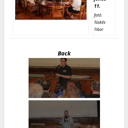
11.
fotó:
Tüskés
Tibor
Back