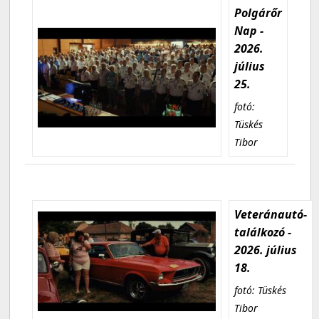
Polgárőr
Nap -
2026.
július
25.
fotó:
Tüskés
Tibor
Veteránautó-
találkozó -
2026. július
18.
fotó: Tüskés
Tibor