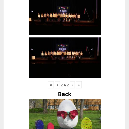
«
‹
›
»
2
A
2
Back