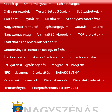
Kezdőlap
Önkormányzat
Elérhetőségek
Civil szervezetek
Testvértelepülések
Szálláshelyek
Történet
Egyház
Kultúra
Szennyvízcsatornázás
Nagyszénási Parkfürdő
Egészségügy
Oktatás
Galéria
Nagyszénás újság
Archivált fényképek
TOP projektek
Csatlakozás az ASP rendszerhez
Önkormányzati elektronikus ügyintézés
Életkezdési támogatás és Start-számla
Hulladékszállítás
Falugazdász ügyfélfogadás
Magyar Falu Program
NFK hirdetmény – értékesítés
BABAKÖTVÉNY
Választási információk
Közadatkereső
Közérdekű adatok
Hirdetmények
Településrendezési terv 2024