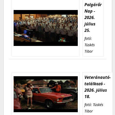
Polgárőr
Nap -
2026.
július
25.
fotó:
Tüskés
Tibor
Veteránautó-
találkozó -
2026. július
18.
fotó: Tüskés
Tibor