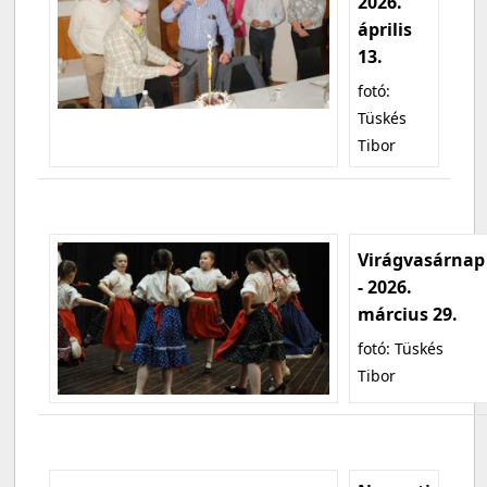
2026.
április
13.
fotó:
Tüskés
Tibor
Virágvasárnap
- 2026.
március 29.
fotó: Tüskés
Tibor