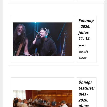
Falunap
- 2026.
július
11.-12.
fotó:
Tüskés
Tibor
Ünnepi
testületi
ülés -
2026.
július