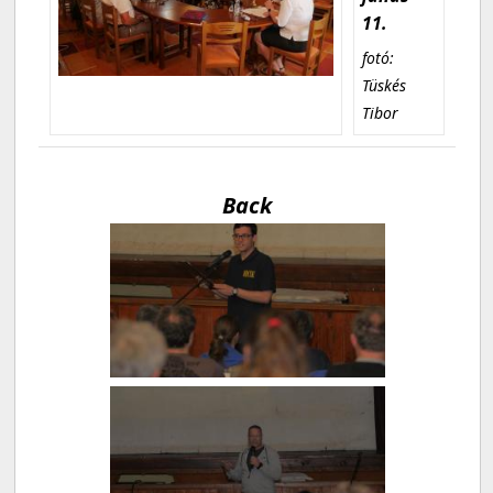
11.
fotó:
Tüskés
Tibor
Back