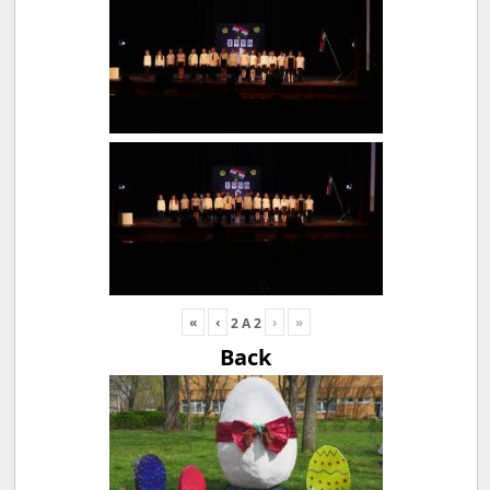
«
‹
›
»
2
A
2
Back