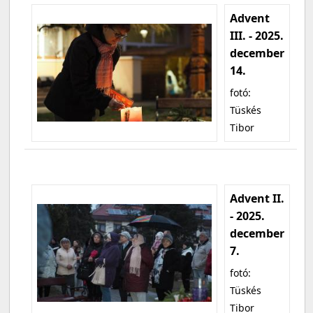
Advent
III. - 2025.
december
14.
fotó:
Tüskés
Tibor
Advent II.
- 2025.
december
7.
fotó:
Tüskés
Tibor