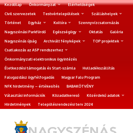
Kezdőlap
Önkormányzat
Elérhetőségek
Civil szervezetek
Testvértelepülések
Szálláshelyek
Történet
Egyház
Kultúra
Szennyvízcsatornázás
Nagyszénási Parkfürdő
Egészségügy
Oktatás
Galéria
Nagyszénás újság
Archivált fényképek
TOP projektek
Csatlakozás az ASP rendszerhez
Önkormányzati elektronikus ügyintézés
Életkezdési támogatás és Start-számla
Hulladékszállítás
Falugazdász ügyfélfogadás
Magyar Falu Program
NFK hirdetmény – értékesítés
BABAKÖTVÉNY
Választási információk
Közadatkereső
Közérdekű adatok
Hirdetmények
Településrendezési terv 2024