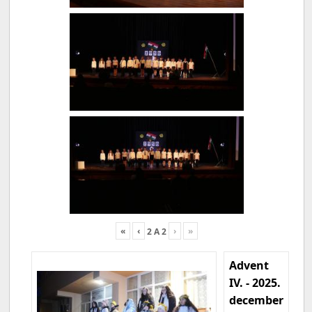
«
‹
›
»
2
A
2
Advent
IV. - 2025.
december