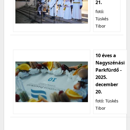
21.
fotó:
Tüskés
Tibor
10 éves a
Nagyszénási
Parkfürdő -
2025.
december
20.
fotó: Tüskés
Tibor