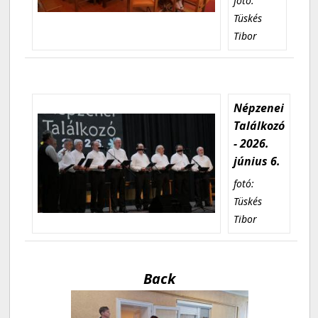
fotó:
Tüskés
Tibor
Népzenei
Találkozó
- 2026.
június 6.
fotó:
Tüskés
Tibor
Back