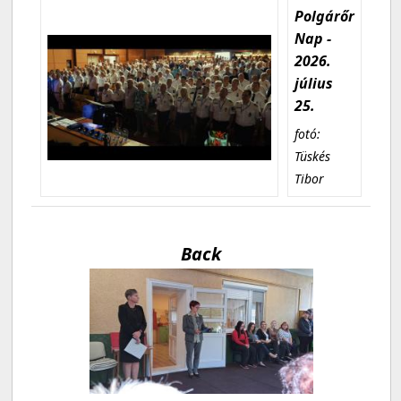
Polgárőr
Nap -
2026.
július
25.
fotó:
Tüskés
Tibor
Back