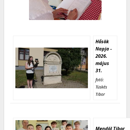
Hősök
Napja -
2026.
május
31.
fotó:
Tüskés
Tibor
Mendöl Tibor