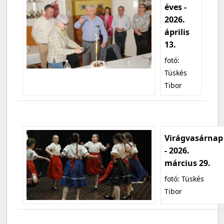
éves -
2026.
április
13.
fotó:
Tüskés
Tibor
Virágvasárnap
- 2026.
március 29.
fotó: Tüskés
Tibor