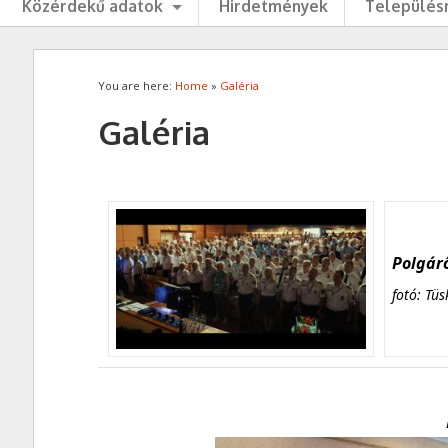
Közérdekű adatok
Hirdetmények
Településr
You are here:
Home
»
Galéria
Galéria
Polgárő
fotó: Tüs