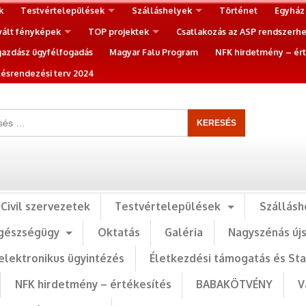
k
Testvértelepülések
Szálláshelyek
Történet
Egyház
vált fényképek
TOP projektek
Csatlakozás az ASP rendszerh
gazdász ügyfélfogadás
Magyar Falu Program
NFK hirdetmény – ért
ésrendezési terv 2024
Civil szervezetek
Testvértelepülések
Szállásh
gészségügy
Oktatás
Galéria
Nagyszénás új
elektronikus ügyintézés
Életkezdési támogatás és St
NFK hirdetmény – értékesítés
BABAKÖTVÉNY
V