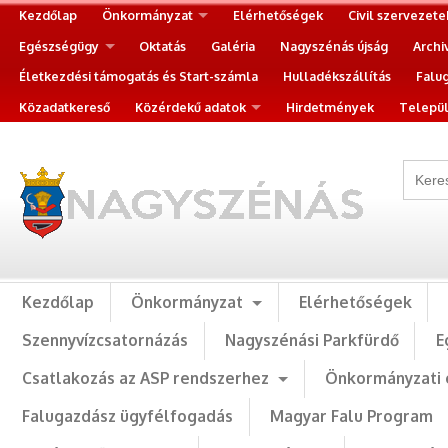
Kezdőlap
Önkormányzat
Elérhetőségek
Civil szervezete
Egészségügy
Oktatás
Galéria
Nagyszénás újság
Archi
Életkezdési támogatás és Start-számla
Hulladékszállítás
Falu
Közadatkereső
Közérdekű adatok
Hirdetmények
Települ
Kezdőlap
Önkormányzat
Elérhetőségek
Szennyvízcsatornázás
Nagyszénási Parkfürdő
E
Csatlakozás az ASP rendszerhez
Önkormányzati 
Falugazdász ügyfélfogadás
Magyar Falu Program