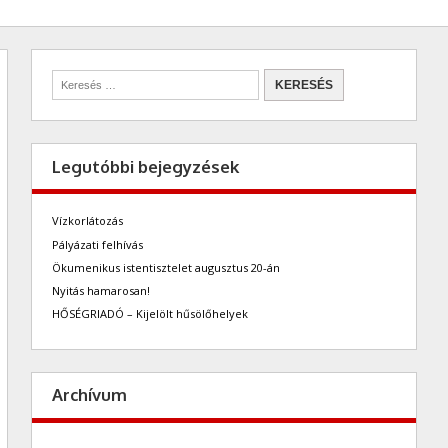
Legutóbbi bejegyzések
Vízkorlátozás
Pályázati felhívás
Ökumenikus istentisztelet augusztus 20-án
Nyitás hamarosan!
HŐSÉGRIADÓ – Kijelölt hűsölőhelyek
Archívum