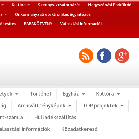
Kultúra
Szennyvízcsatornázás
Nagyszénási Parkfürdő
ez
Önkormányzati elektronikus ügyintézés
ékesítés
BABAKÖTVÉNY
Választási információk
elyek
Történet
Egyház
Kultúra
ság
Archivált fényképek
TOP projektek
art-számla
Hulladékszállítás
álasztási információk
Közadatkereső