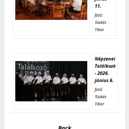
11.
fotó:
Tüskés
Tibor
Népzenei
Találkozó
- 2026.
június 6.
fotó:
Tüskés
Tibor
Back