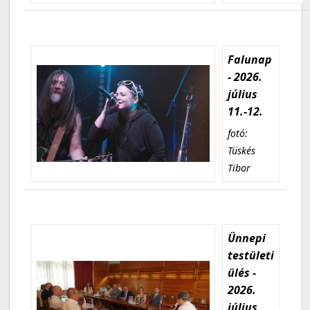
Falunap
- 2026.
július
11.-12.
fotó:
Tüskés
Tibor
Ünnepi
testületi
ülés -
2026.
július