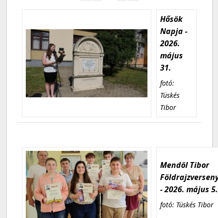
Hősök
Napja -
2026.
május
31.
fotó:
Tüskés
Tibor
Mendöl Tibor
Földrajzversen
- 2026. május 5
fotó: Tüskés Tibor