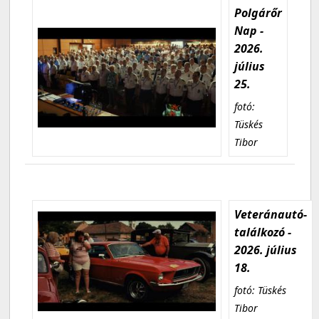
Polgárőr
Nap -
2026.
július
25.
fotó:
Tüskés
Tibor
Veteránautó-
találkozó -
2026. július
18.
fotó: Tüskés
Tibor