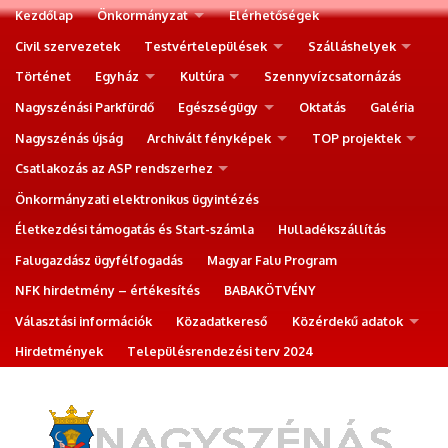
Kezdőlap
Önkormányzat
Elérhetőségek
Civil szervezetek
Testvértelepülések
Szálláshelyek
Történet
Egyház
Kultúra
Szennyvízcsatornázás
Nagyszénási Parkfürdő
Egészségügy
Oktatás
Galéria
Nagyszénás újság
Archivált fényképek
TOP projektek
Csatlakozás az ASP rendszerhez
Önkormányzati elektronikus ügyintézés
Életkezdési támogatás és Start-számla
Hulladékszállítás
Falugazdász ügyfélfogadás
Magyar Falu Program
NFK hirdetmény – értékesítés
BABAKÖTVÉNY
Választási információk
Közadatkereső
Közérdekű adatok
Hirdetmények
Településrendezési terv 2024