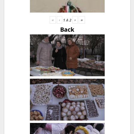
«
‹
›
»
1
A
2
Back