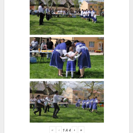
«
‹
›
»
1
A
4