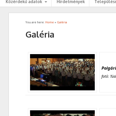
Közérdekű adatok
Hirdetmények
Településr
You are here:
Home
»
Galéria
Galéria
Polgárő
fotó: Tüs