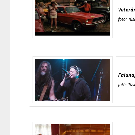
Veterán
fotó: Tüs
Falunap
fotó: Tüs