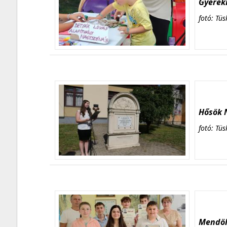
Gyerekn
fotó: Tüs
Hősök N
fotó: Tüs
Mendöl 