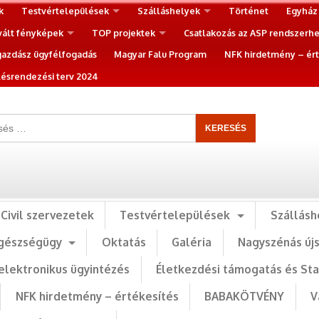
k
Testvértelepülések
Szálláshelyek
Történet
Egyház
vált fényképek
TOP projektek
Csatlakozás az ASP rendszerh
gazdász ügyfélfogadás
Magyar Falu Program
NFK hirdetmény – ért
ésrendezési terv 2024
Civil szervezetek
Testvértelepülések
Szállásh
gészségügy
Oktatás
Galéria
Nagyszénás új
elektronikus ügyintézés
Életkezdési támogatás és St
NFK hirdetmény – értékesítés
BABAKÖTVÉNY
V