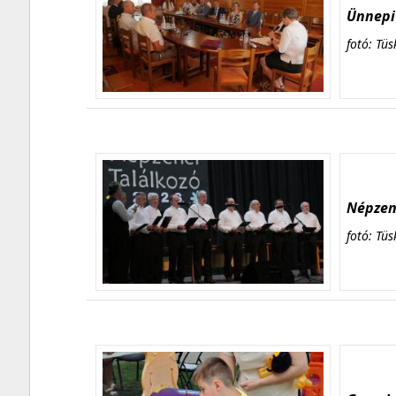
Ünnepi 
fotó: Tüs
Népzene
fotó: Tüs