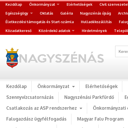
Kezdőlap
Önkormányzat
Elérhetőségek
Civil szervezete
Egészségügy
Oktatás
Galéria
Nagyszénás újság
Archi
Életkezdési támogatás és Start-számla
Hulladékszállítás
Falu
Közadatkereső
Közérdekű adatok
Hirdetmények
Települ
Kezdőlap
Önkormányzat
Elérhetőségek
Szennyvízcsatornázás
Nagyszénási Parkfürdő
E
Csatlakozás az ASP rendszerhez
Önkormányzati 
Falugazdász ügyfélfogadás
Magyar Falu Program