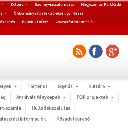
Kultúra
Szennyvízcsatornázás
Nagyszénási Parkfürdő
ez
Önkormányzati elektronikus ügyintézés
ékesítés
BABAKÖTVÉNY
Választási információk
elyek
Történet
Egyház
Kultúra
ság
Archivált fényképek
TOP projektek
art-számla
Hulladékszállítás
álasztási információk
Közadatkereső