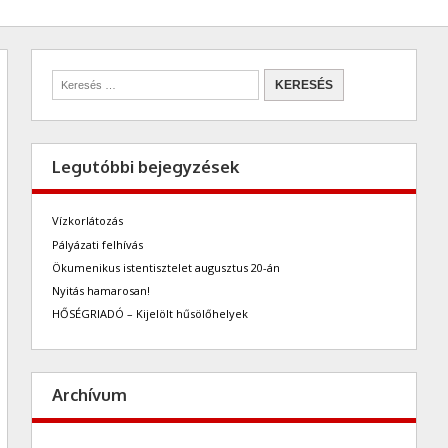
Legutóbbi bejegyzések
Vízkorlátozás
Pályázati felhívás
Ökumenikus istentisztelet augusztus 20-án
Nyitás hamarosan!
HŐSÉGRIADÓ – Kijelölt hűsölőhelyek
Archívum