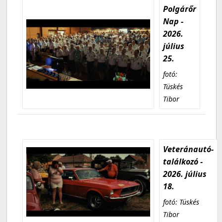
Polgárőr
Nap -
2026.
július
25.
fotó:
Tüskés
Tibor
Veteránautó-
találkozó -
2026. július
18.
fotó: Tüskés
Tibor