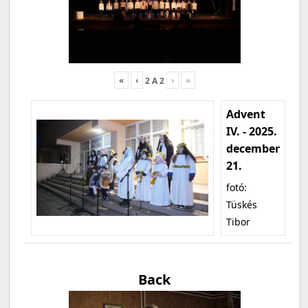
«
‹
›
»
2
A
2
Advent
IV. - 2025.
december
21.
fotó:
Tüskés
Tibor
Back