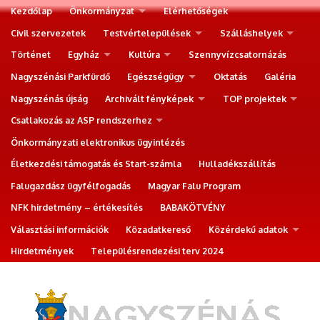
Kezdőlap
Önkormányzat
Elérhetőségek
Civil szervezetek
Testvértelepülések
Szálláshelyek
Történet
Egyház
Kultúra
Szennyvízcsatornázás
Nagyszénási Parkfürdő
Egészségügy
Oktatás
Galéria
Nagyszénás újság
Archivált fényképek
TOP projektek
Csatlakozás az ASP rendszerhez
Önkormányzati elektronikus ügyintézés
Életkezdési támogatás és Start-számla
Hulladékszállítás
Falugazdász ügyfélfogadás
Magyar Falu Program
NFK hirdetmény – értékesítés
BABAKÖTVÉNY
Választási információk
Közadatkereső
Közérdekű adatok
Hirdetmények
Településrendezési terv 2024