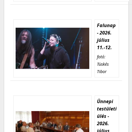
Falunap
- 2026.
július
11.-12.
fotó:
Tüskés
Tibor
Ünnepi
testületi
ülés -
2026.
július