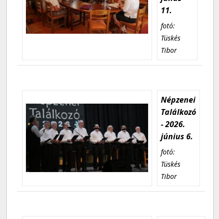
11.
fotó:
Tüskés
Tibor
Népzenei
Találkozó
- 2026.
június 6.
fotó:
Tüskés
Tibor