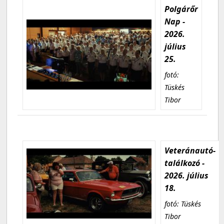
Polgárőr
Nap -
2026.
július
25.
fotó:
Tüskés
Tibor
Veteránautó-
találkozó -
2026. július
18.
fotó: Tüskés
Tibor