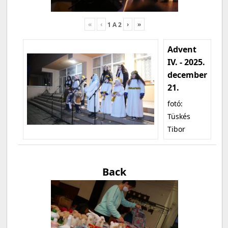
«
‹
›
»
1
A
2
Advent
IV. - 2025.
december
21.
fotó:
Tüskés
Tibor
Back