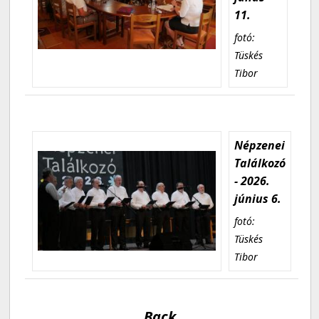
11.
fotó:
Tüskés
Tibor
Népzenei
Találkozó
- 2026.
június 6.
fotó:
Tüskés
Tibor
Back