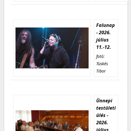
Falunap
- 2026.
július
11.-12.
fotó:
Tüskés
Tibor
Ünnepi
testületi
ülés -
2026.
július