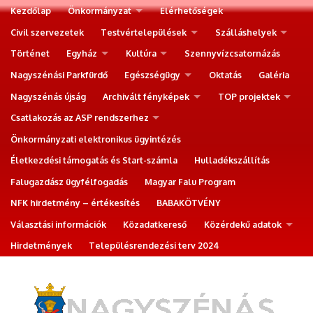
Kezdőlap
Önkormányzat
Elérhetőségek
Civil szervezetek
Testvértelepülések
Szálláshelyek
Történet
Egyház
Kultúra
Szennyvízcsatornázás
Nagyszénási Parkfürdő
Egészségügy
Oktatás
Galéria
Nagyszénás újság
Archivált fényképek
TOP projektek
Csatlakozás az ASP rendszerhez
Önkormányzati elektronikus ügyintézés
Életkezdési támogatás és Start-számla
Hulladékszállítás
Falugazdász ügyfélfogadás
Magyar Falu Program
NFK hirdetmény – értékesítés
BABAKÖTVÉNY
Választási információk
Közadatkereső
Közérdekű adatok
Hirdetmények
Településrendezési terv 2024