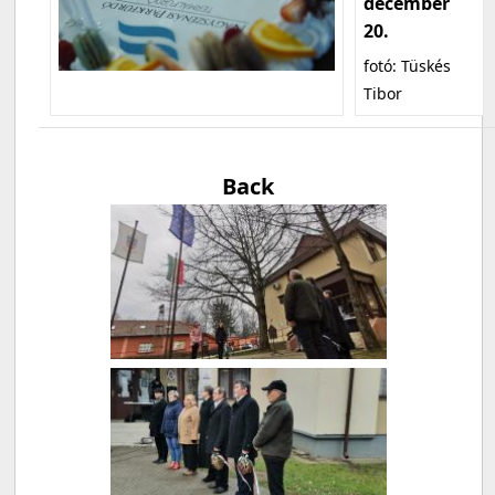
december
20.
fotó: Tüskés
Tibor
Back