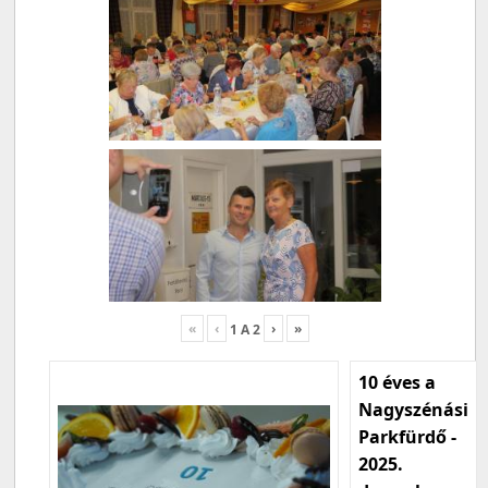
«
‹
›
»
1
A
2
10 éves a
Nagyszénási
Parkfürdő -
2025.