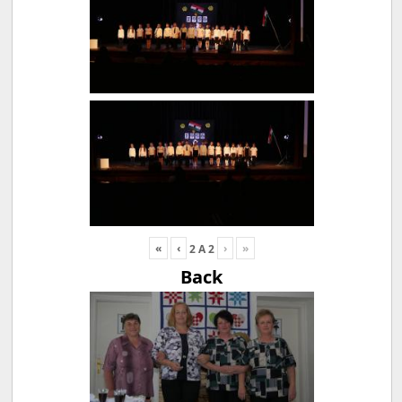
«
‹
›
»
2
A
2
Back