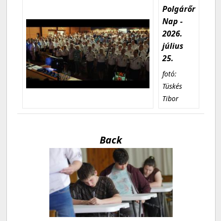
Polgárőr
Nap -
2026.
július
25.
fotó:
Tüskés
Tibor
Back