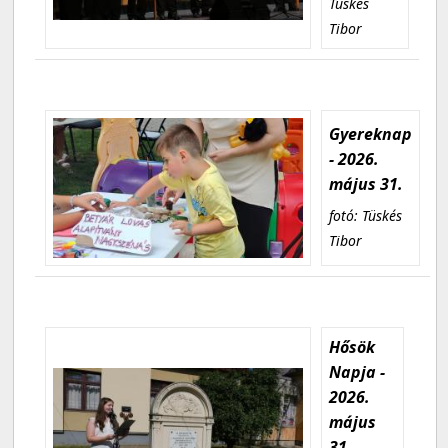
Tüskés
Tibor
Gyereknap
- 2026.
május 31.
fotó: Tüskés
Tibor
Hősök
Napja -
2026.
május
31.