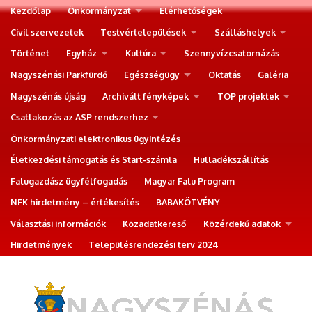
Kezdőlap
Önkormányzat
Elérhetőségek
Civil szervezetek
Testvértelepülések
Szálláshelyek
Történet
Egyház
Kultúra
Szennyvízcsatornázás
Nagyszénási Parkfürdő
Egészségügy
Oktatás
Galéria
Nagyszénás újság
Archivált fényképek
TOP projektek
Csatlakozás az ASP rendszerhez
Önkormányzati elektronikus ügyintézés
Életkezdési támogatás és Start-számla
Hulladékszállítás
Falugazdász ügyfélfogadás
Magyar Falu Program
NFK hirdetmény – értékesítés
BABAKÖTVÉNY
Választási információk
Közadatkereső
Közérdekű adatok
Hirdetmények
Településrendezési terv 2024