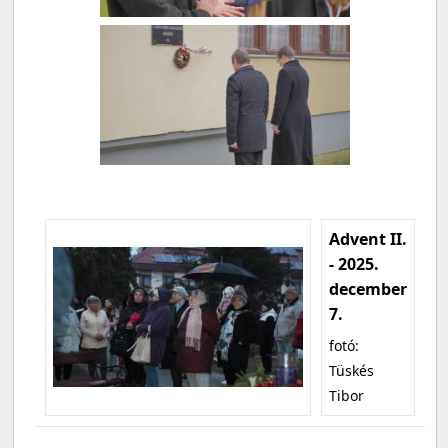
Advent II.
- 2025.
december
7.
fotó:
Tüskés
Tibor