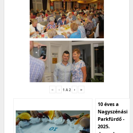
«
‹
›
»
1
A
2
10 éves a
Nagyszénási
Parkfürdő -
2025.