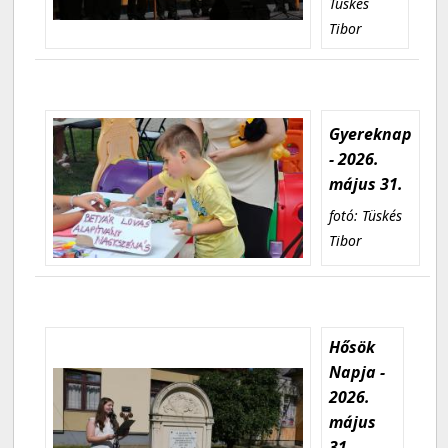
Tüskés
Tibor
Gyereknap
- 2026.
május 31.
fotó: Tüskés
Tibor
Hősök
Napja -
2026.
május
31.