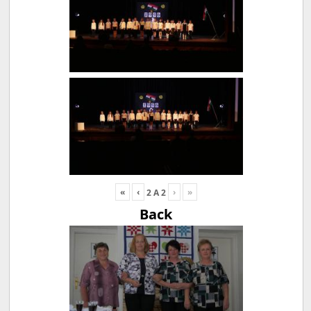
«
‹
›
»
2
A
2
Back