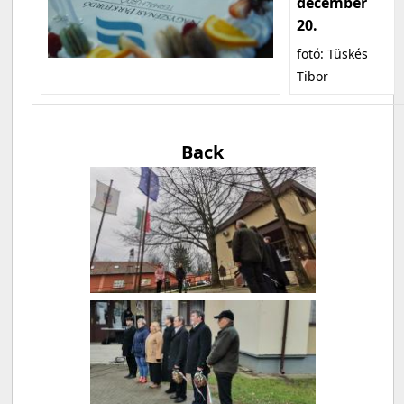
december
20.
fotó: Tüskés
Tibor
Back