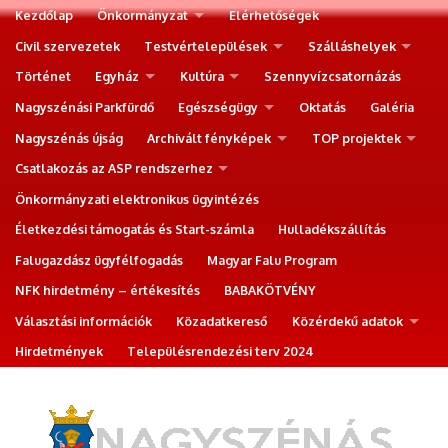
Kezdőlap
Önkormányzat
Elérhetőségek
Civil szervezetek
Testvértelepülések
Szálláshelyek
Történet
Egyház
Kultúra
Szennyvízcsatornázás
Nagyszénási Parkfürdő
Egészségügy
Oktatás
Galéria
Nagyszénás újság
Archivált fényképek
TOP projektek
Csatlakozás az ASP rendszerhez
Önkormányzati elektronikus ügyintézés
Életkezdési támogatás és Start-számla
Hulladékszállítás
Falugazdász ügyfélfogadás
Magyar Falu Program
NFK hirdetmény – értékesítés
BABAKÖTVÉNY
Választási információk
Közadatkereső
Közérdekű adatok
Hirdetmények
Településrendezési terv 2024