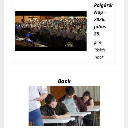
Polgárőr
Nap -
2026.
július
25.
fotó:
Tüskés
Tibor
Back