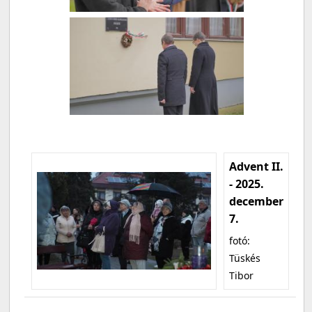
Advent II.
- 2025.
december
7.
fotó:
Tüskés
Tibor