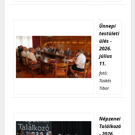
Ünnepi
testületi
ülés -
2026.
július
11.
fotó:
Tüskés
Tibor
Népzenei
Találkozó
- 2026.