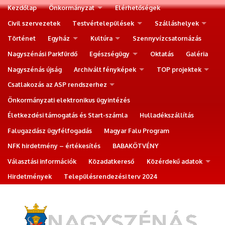
Kezdőlap
Önkormányzat
Elérhetőségek
Civil szervezetek
Testvértelepülések
Szálláshelyek
Történet
Egyház
Kultúra
Szennyvízcsatornázás
Nagyszénási Parkfürdő
Egészségügy
Oktatás
Galéria
Nagyszénás újság
Archivált fényképek
TOP projektek
Csatlakozás az ASP rendszerhez
Önkormányzati elektronikus ügyintézés
Életkezdési támogatás és Start-számla
Hulladékszállítás
Falugazdász ügyfélfogadás
Magyar Falu Program
NFK hirdetmény – értékesítés
BABAKÖTVÉNY
Választási információk
Közadatkereső
Közérdekű adatok
Hirdetmények
Településrendezési terv 2024