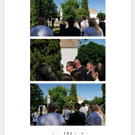
«
‹
›
»
1
A
2