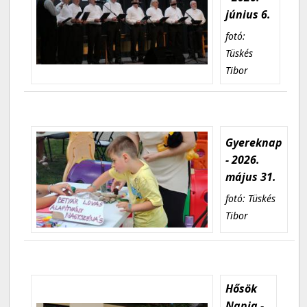
június 6.
fotó:
Tüskés
Tibor
Gyereknap
- 2026.
május 31.
fotó: Tüskés
Tibor
Hősök
Napja -