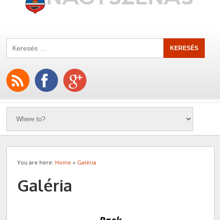
You are here:
Home
»
Galéria
Galéria