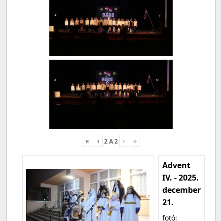
«
‹
›
»
2
A
2
Advent
IV. - 2025.
december
21.
fotó: