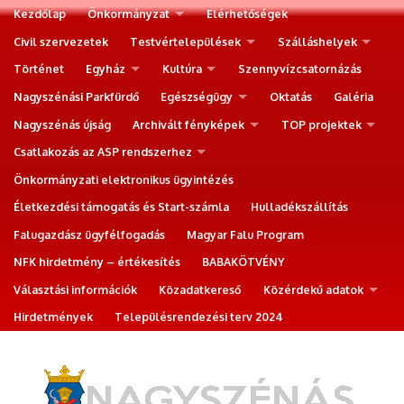
Kezdőlap
Önkormányzat
Elérhetőségek
Civil szervezetek
Testvértelepülések
Szálláshelyek
Történet
Egyház
Kultúra
Szennyvízcsatornázás
Nagyszénási Parkfürdő
Egészségügy
Oktatás
Galéria
Nagyszénás újság
Archivált fényképek
TOP projektek
Csatlakozás az ASP rendszerhez
Önkormányzati elektronikus ügyintézés
Életkezdési támogatás és Start-számla
Hulladékszállítás
Falugazdász ügyfélfogadás
Magyar Falu Program
NFK hirdetmény – értékesítés
BABAKÖTVÉNY
Választási információk
Közadatkereső
Közérdekű adatok
Hirdetmények
Településrendezési terv 2024