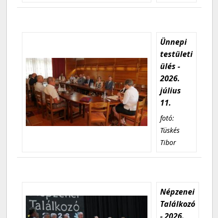
Ünnepi
testületi
ülés -
2026.
július
11.
fotó:
Tüskés
Tibor
Népzenei
Találkozó
- 2026.