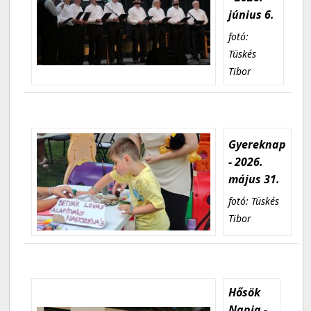
június 6.
fotó:
Tüskés
Tibor
Gyereknap
- 2026.
május 31.
fotó: Tüskés
Tibor
Hősök
Napja -