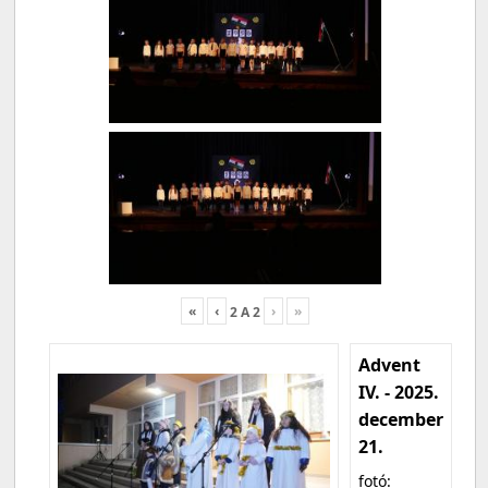
«
‹
›
»
2
A
2
Advent
IV. - 2025.
december
21.
fotó: