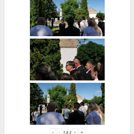
«
‹
›
»
1
A
2