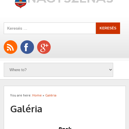
You are here:
Home
»
Galéria
Galéria