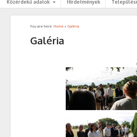
Közérdekű adatok
Hirdetmények
Településr
You are here:
Home
»
Galéria
Galéria