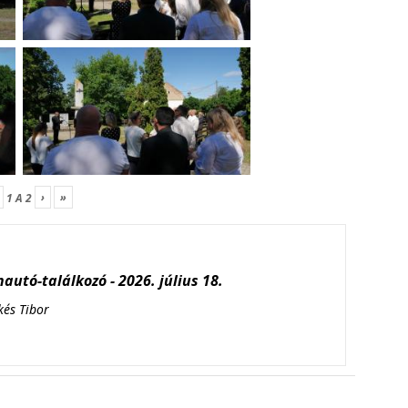
›
»
1
A
2
autó-találkozó - 2026. július 18.
kés Tibor