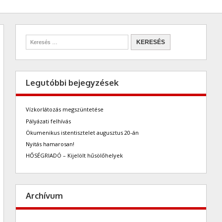
Legutóbbi bejegyzések
Vízkorlátozás megszüntetése
Pályázati felhívás
Ökumenikus istentisztelet augusztus 20-án
Nyitás hamarosan!
HŐSÉGRIADÓ – Kijelölt hűsölőhelyek
Archívum