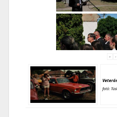
«
‹
Veterán
fotó: Tüs