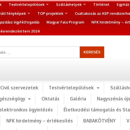
k
Testvértelepülések
Szálláshelyek
Történet
Egyház
vált fényképek
TOP projektek
Csatlakozás az ASP rendszerh
gazdász ügyfélfogadás
Magyar Falu Program
NFK hirdetmény – ért
ésrendezési terv 2024
Civil szervezetek
Testvértelepülések
Szállásh
gészségügy
Oktatás
Galéria
Nagyszénás új
elektronikus ügyintézés
Életkezdési támogatás és St
NFK hirdetmény – értékesítés
BABAKÖTVÉNY
V