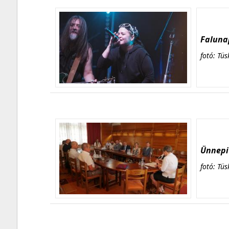
Falunap
fotó: Tüs
Ünnepi 
fotó: Tüs