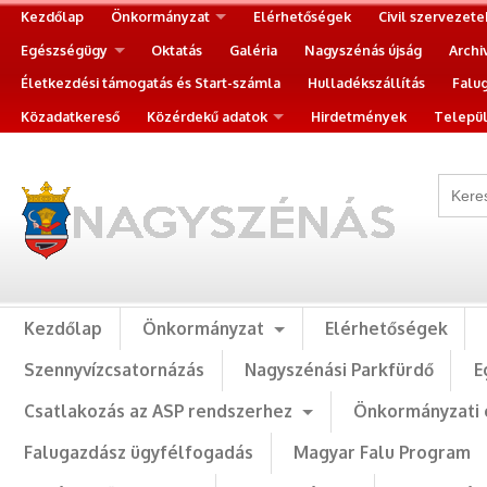
Kezdőlap
Önkormányzat
Elérhetőségek
Civil szervezete
Egészségügy
Oktatás
Galéria
Nagyszénás újság
Archi
Életkezdési támogatás és Start-számla
Hulladékszállítás
Falu
Közadatkereső
Közérdekű adatok
Hirdetmények
Települ
Kezdőlap
Önkormányzat
Elérhetőségek
Szennyvízcsatornázás
Nagyszénási Parkfürdő
E
Csatlakozás az ASP rendszerhez
Önkormányzati 
Falugazdász ügyfélfogadás
Magyar Falu Program