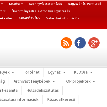
Kultúra
Szennyvízcsatornázás
Nagyszénási Parkfürdő
ez
Önkormányzati elektronikus ügyintézés
ékesítés
BABAKÖTVÉNY
Választási információk
elyek
Történet
Egyház
Kultúra
ság
Archivált fényképek
TOP projektek
art-számla
Hulladékszállítás
álasztási információk
Közadatkereső