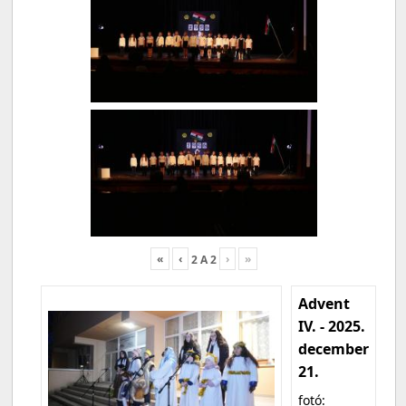
«
‹
›
»
2
A
2
Advent
IV. - 2025.
december
21.
fotó: