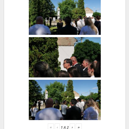
«
‹
›
»
1
A
2