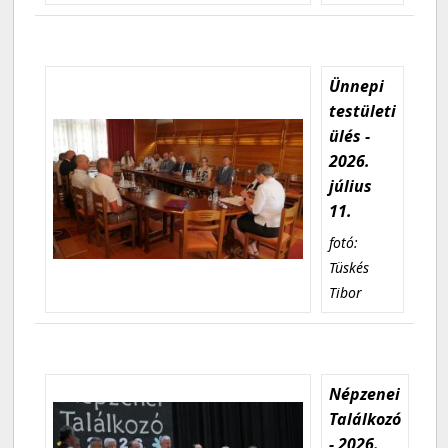
Ünnepi
testületi
ülés -
2026.
július
11.
fotó:
Tüskés
Tibor
Népzenei
Találkozó
- 2026.