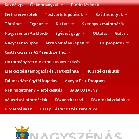
Kezdőlap
Önkormányzat
Elérhetőségek
Civil szervezetek
Testvértelepülések
Szálláshelyek
Történet
Egyház
Kultúra
Szennyvízcsatornázás
Nagyszénási Parkfürdő
Egészségügy
Oktatás
Galéria
Nagyszénás újság
Archivált fényképek
TOP projektek
Csatlakozás az ASP rendszerhez
Önkormányzati elektronikus ügyintézés
Életkezdési támogatás és Start-számla
Hulladékszállítás
Falugazdász ügyfélfogadás
Magyar Falu Program
NFK hirdetmény – értékesítés
BABAKÖTVÉNY
Választási információk
Közadatkereső
Közérdekű adatok
Hirdetmények
Településrendezési terv 2024