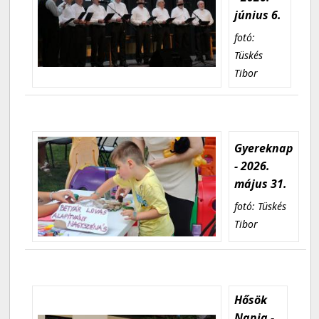
június 6.
fotó:
Tüskés
Tibor
Gyereknap
- 2026.
május 31.
fotó: Tüskés
Tibor
Hősök
Napja -