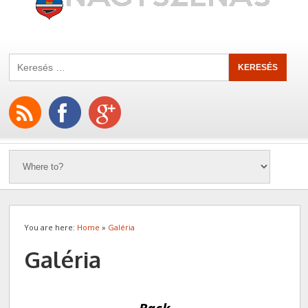
You are here:
Home
»
Galéria
Galéria