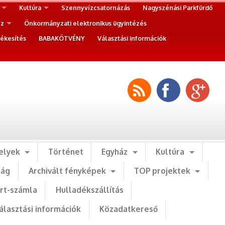
Kultúra
Szennyvízcsatornázás
Nagyszénási Parkfürdő
ez
Önkormányzati elektronikus ügyintézés
ékesítés
BABAKÖTVÉNY
Választási információk
elyek
Történet
Egyház
Kultúra
ság
Archivált fényképek
TOP projektek
art-számla
Hulladékszállítás
álasztási információk
Közadatkereső