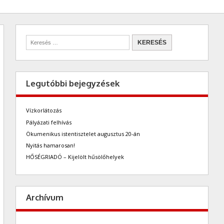
Legutóbbi bejegyzések
Vízkorlátozás
Pályázati felhívás
Ökumenikus istentisztelet augusztus 20-án
Nyitás hamarosan!
HŐSÉGRIADÓ – Kijelölt hűsölőhelyek
Archívum