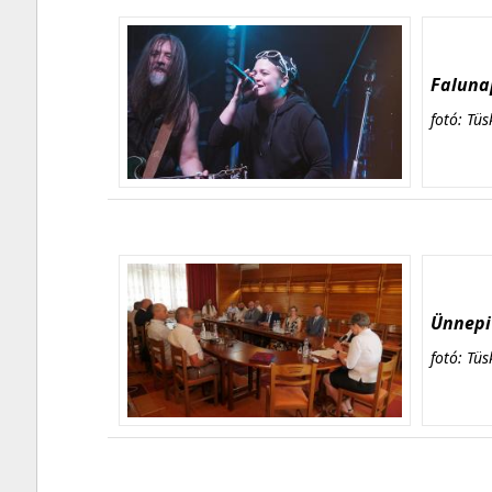
Falunap
fotó: Tüs
Ünnepi 
fotó: Tüs