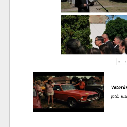
«
‹
Veterán
fotó: Tüs