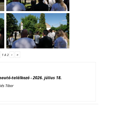
›
»
1
A
2
autó-találkozó - 2026. július 18.
kés Tibor