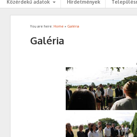
Közérdekű adatok
Hirdetmények
Településr
You are here:
Home
»
Galéria
Galéria