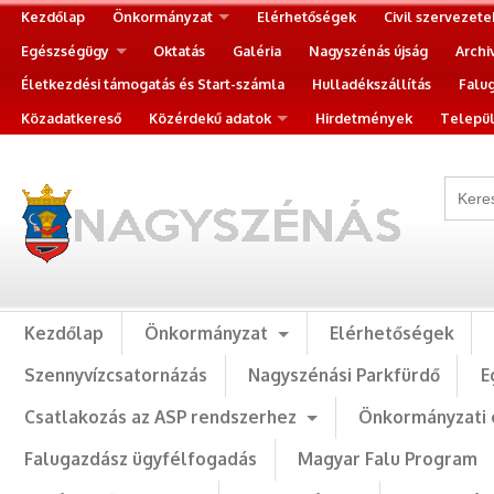
Kezdőlap
Önkormányzat
Elérhetőségek
Civil szervezete
Egészségügy
Oktatás
Galéria
Nagyszénás újság
Archi
Életkezdési támogatás és Start-számla
Hulladékszállítás
Falu
Közadatkereső
Közérdekű adatok
Hirdetmények
Települ
Kezdőlap
Önkormányzat
Elérhetőségek
Szennyvízcsatornázás
Nagyszénási Parkfürdő
E
Csatlakozás az ASP rendszerhez
Önkormányzati 
Falugazdász ügyfélfogadás
Magyar Falu Program