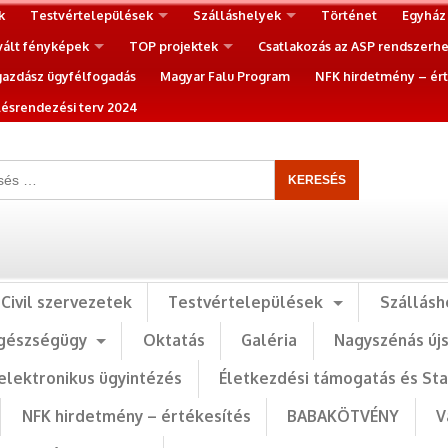
k
Testvértelepülések
Szálláshelyek
Történet
Egyház
vált fényképek
TOP projektek
Csatlakozás az ASP rendszerh
gazdász ügyfélfogadás
Magyar Falu Program
NFK hirdetmény – ért
ésrendezési terv 2024
Civil szervezetek
Testvértelepülések
Szállásh
gészségügy
Oktatás
Galéria
Nagyszénás új
elektronikus ügyintézés
Életkezdési támogatás és St
NFK hirdetmény – értékesítés
BABAKÖTVÉNY
V