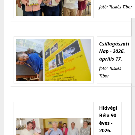
fotó: Tüskés Tibor
Csillagászati
Nap - 2026.
április 17.
fotó: Tüskés
Tibor
Hidvégi
Béla 90
éves -
2026.