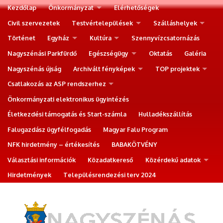
Kezdőlap
Önkormányzat
Elérhetőségek
Civil szervezetek
Testvértelepülések
Szálláshelyek
Történet
Egyház
Kultúra
Szennyvízcsatornázás
Nagyszénási Parkfürdő
Egészségügy
Oktatás
Galéria
Nagyszénás újság
Archivált fényképek
TOP projektek
Csatlakozás az ASP rendszerhez
Önkormányzati elektronikus ügyintézés
Életkezdési támogatás és Start-számla
Hulladékszállítás
Falugazdász ügyfélfogadás
Magyar Falu Program
NFK hirdetmény – értékesítés
BABAKÖTVÉNY
Választási információk
Közadatkereső
Közérdekű adatok
Hirdetmények
Településrendezési terv 2024