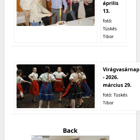
április
13.
fotó:
Tüskés
Tibor
Virágvasárnap
- 2026.
március 29.
fotó: Tüskés
Tibor
Back