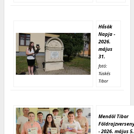
Hősök
Napja -
2026.
május
31.
fotó:
Tüskés
Tibor
Mendöl Tibor
Földrajzversen
- 2026. május 5