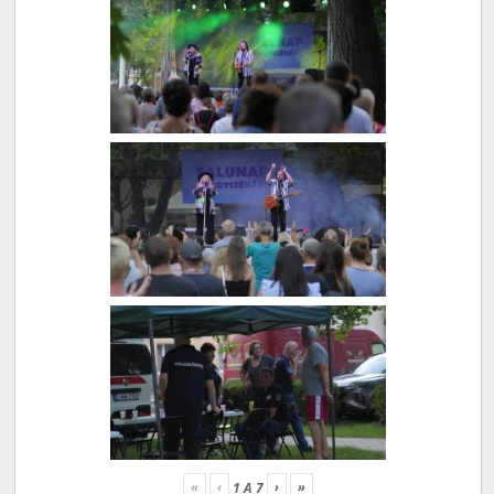
«
‹
›
»
1
A
7