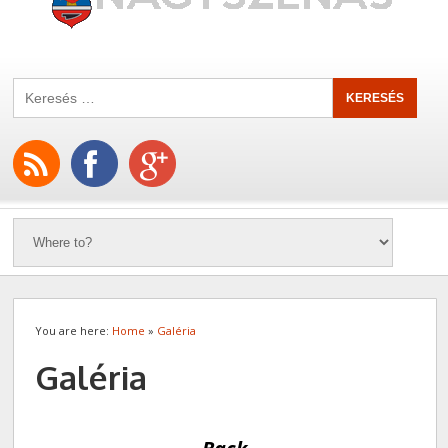
You are here:
Home
»
Galéria
Galéria