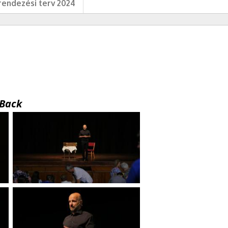
endezési terv 2024
Back