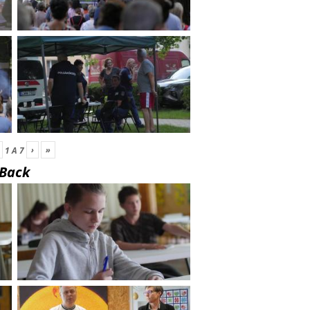
›
»
1
A
7
Back