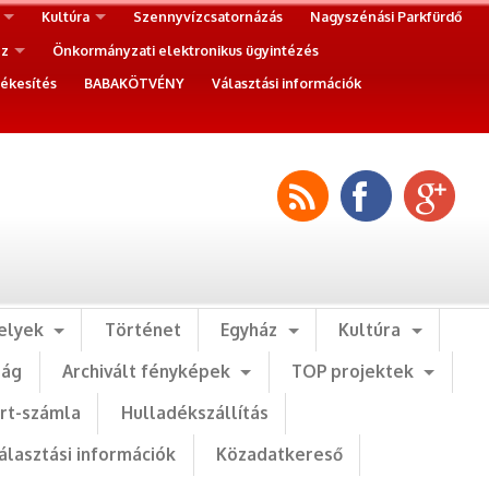
Kultúra
Szennyvízcsatornázás
Nagyszénási Parkfürdő
ez
Önkormányzati elektronikus ügyintézés
ékesítés
BABAKÖTVÉNY
Választási információk
elyek
Történet
Egyház
Kultúra
ság
Archivált fényképek
TOP projektek
art-számla
Hulladékszállítás
álasztási információk
Közadatkereső