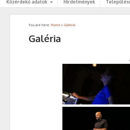
Közérdekű adatok
Hirdetmények
Településr
You are here:
Home
»
Galéria
Galéria