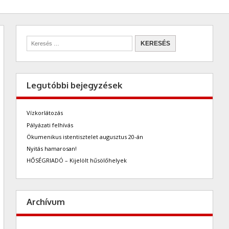
Legutóbbi bejegyzések
Vízkorlátozás
Pályázati felhívás
Ökumenikus istentisztelet augusztus 20-án
Nyitás hamarosan!
HŐSÉGRIADÓ – Kijelölt hűsölőhelyek
Archívum