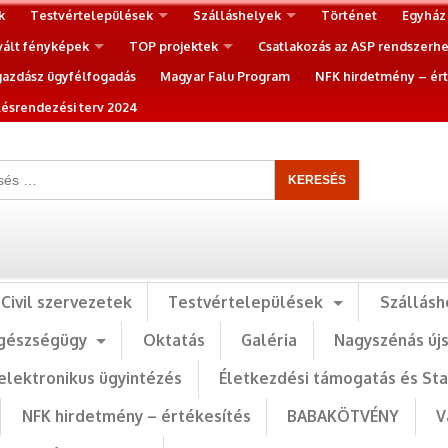
k
Testvértelepülések
Szálláshelyek
Történet
Egyház
vált fényképek
TOP projektek
Csatlakozás az ASP rendszerh
gazdász ügyfélfogadás
Magyar Falu Program
NFK hirdetmény – ért
ésrendezési terv 2024
Civil szervezetek
Testvértelepülések
Szállásh
gészségügy
Oktatás
Galéria
Nagyszénás új
elektronikus ügyintézés
Életkezdési támogatás és St
NFK hirdetmény – értékesítés
BABAKÖTVÉNY
V