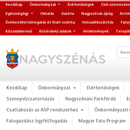
Kezdőlap
Önkormányzat
Elérhetőségek
Civil szervezete
Egészségügy
Oktatás
Galéria
Nagyszénás újság
Archi
Életkezdési támogatás és Start-számla
Hulladékszállítás
Falu
Közadatkereső
Közérdekű adatok
Hirdetmények
Települ
Kezdőlap
Önkormányzat
Elérhetőségek
Szennyvízcsatornázás
Nagyszénási Parkfürdő
E
Csatlakozás az ASP rendszerhez
Önkormányzati 
Falugazdász ügyfélfogadás
Magyar Falu Program