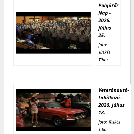
Polgárőr
Nap -
2026.
július
25.
fotó:
Tüskés
Tibor
Veteránautó-
találkozó -
2026. július
18.
fotó: Tüskés
Tibor