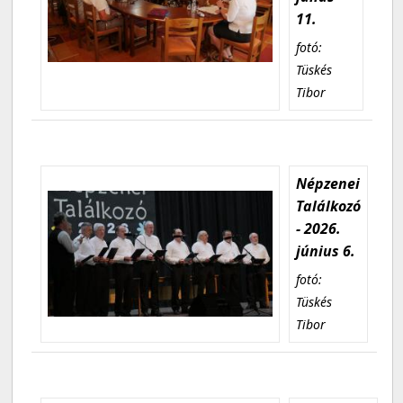
11.
fotó:
Tüskés
Tibor
Népzenei
Találkozó
- 2026.
június 6.
fotó:
Tüskés
Tibor