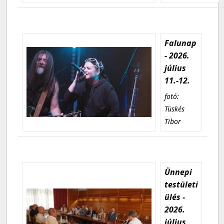
Falunap
- 2026.
július
11.-12.
fotó:
Tüskés
Tibor
Ünnepi
testületi
ülés -
2026.
július