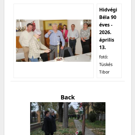
Hidvégi
Béla 90
éves -
2026.
április
13.
fotó:
Tüskés
Tibor
Back