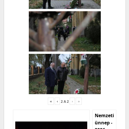
«
‹
›
»
2
A
2
Nemzeti
ünnep -