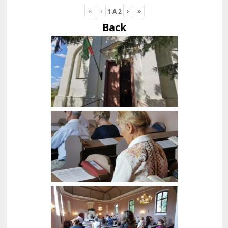
«
‹
›
»
1
A
2
Back