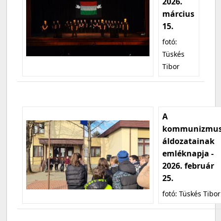
2026.
március
15.
fotó:
Tüskés
Tibor
A
kommunizmu
áldozatainak
emléknapja -
2026. február
25.
fotó: Tüskés Tibor