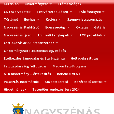
Kezdőlap
Önkormányzat
Elérhetőségek
Civil szervezetek
Testvértelepülések
Szálláshelyek
Történet
Egyház
Kultúra
Szennyvízcsatornázás
Nagyszénási Parkfürdő
Egészségügy
Oktatás
Galéria
Nagyszénás újság
Archivált fényképek
TOP projektek
Csatlakozás az ASP rendszerhez
Önkormányzati elektronikus ügyintézés
Életkezdési támogatás és Start-számla
Hulladékszállítás
Falugazdász ügyfélfogadás
Magyar Falu Program
NFK hirdetmény – értékesítés
BABAKÖTVÉNY
Választási információk
Közadatkereső
Közérdekű adatok
Hirdetmények
Településrendezési terv 2024