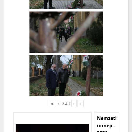
«
‹
›
»
2
A
2
Nemzeti
ünnep -