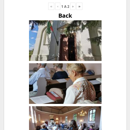
«
‹
›
»
1
A
2
Back