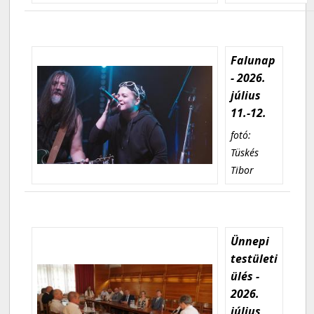
Falunap
- 2026.
július
11.-12.
fotó:
Tüskés
Tibor
Ünnepi
testületi
ülés -
2026.
július