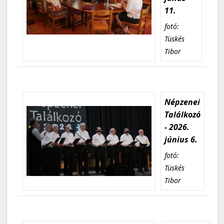
11.
fotó:
Tüskés
Tibor
Népzenei
Találkozó
- 2026.
június 6.
fotó:
Tüskés
Tibor