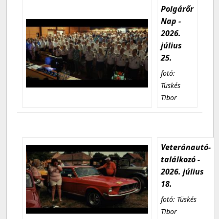
Polgárőr
Nap -
2026.
július
25.
fotó:
Tüskés
Tibor
Veteránautó-
találkozó -
2026. július
18.
fotó: Tüskés
Tibor