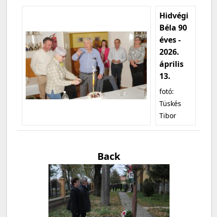
Hidvégi
Béla 90
éves -
2026.
április
13.
fotó:
Tüskés
Tibor
Back