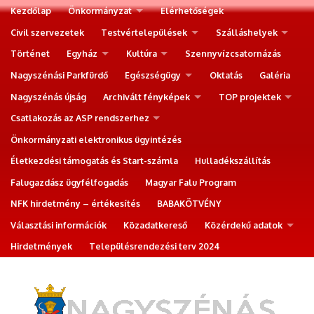
Kezdőlap
Önkormányzat
Elérhetőségek
Civil szervezetek
Testvértelepülések
Szálláshelyek
Történet
Egyház
Kultúra
Szennyvízcsatornázás
Nagyszénási Parkfürdő
Egészségügy
Oktatás
Galéria
Nagyszénás újság
Archivált fényképek
TOP projektek
Csatlakozás az ASP rendszerhez
Önkormányzati elektronikus ügyintézés
Életkezdési támogatás és Start-számla
Hulladékszállítás
Falugazdász ügyfélfogadás
Magyar Falu Program
NFK hirdetmény – értékesítés
BABAKÖTVÉNY
Választási információk
Közadatkereső
Közérdekű adatok
Hirdetmények
Településrendezési terv 2024