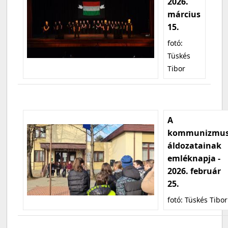
2026.
március
15.
fotó:
Tüskés
Tibor
A
kommunizmu
áldozatainak
emléknapja -
2026. február
25.
fotó: Tüskés Tibor