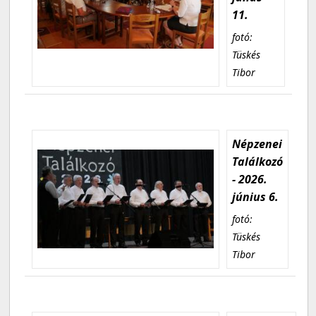
11.
fotó:
Tüskés
Tibor
Népzenei
Találkozó
- 2026.
június 6.
fotó:
Tüskés
Tibor