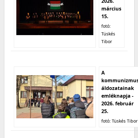
2026.
március
15.
fotó:
Tüskés
Tibor
A
kommunizmu
áldozatainak
emléknapja -
2026. február
25.
fotó: Tüskés Tibor