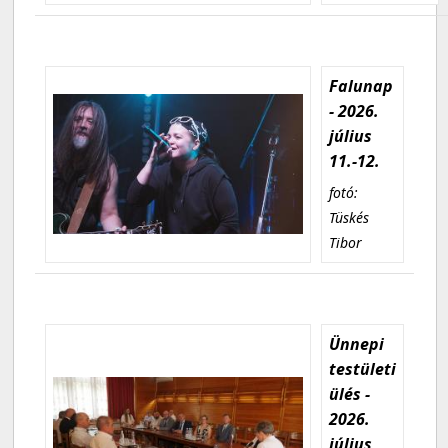
Falunap
- 2026.
július
11.-12.
fotó:
Tüskés
Tibor
Ünnepi
testületi
ülés -
2026.
július