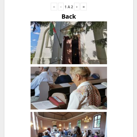
«
‹
›
»
1
A
2
Back