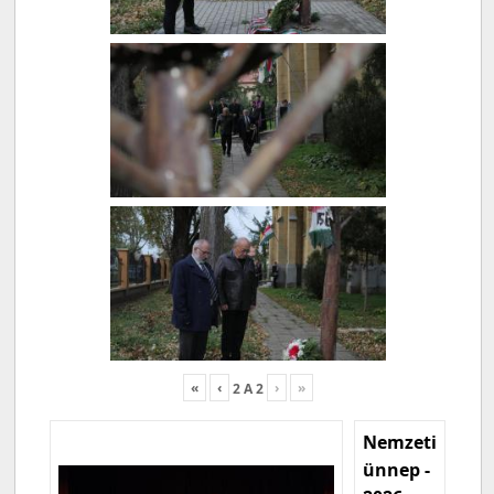
«
‹
›
»
2
A
2
Nemzeti
ünnep -