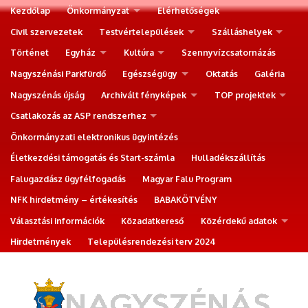
Kezdőlap
Önkormányzat
Elérhetőségek
Civil szervezetek
Testvértelepülések
Szálláshelyek
Történet
Egyház
Kultúra
Szennyvízcsatornázás
Nagyszénási Parkfürdő
Egészségügy
Oktatás
Galéria
Nagyszénás újság
Archivált fényképek
TOP projektek
Csatlakozás az ASP rendszerhez
Önkormányzati elektronikus ügyintézés
Életkezdési támogatás és Start-számla
Hulladékszállítás
Falugazdász ügyfélfogadás
Magyar Falu Program
NFK hirdetmény – értékesítés
BABAKÖTVÉNY
Választási információk
Közadatkereső
Közérdekű adatok
Hirdetmények
Településrendezési terv 2024