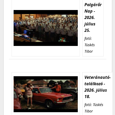
Polgárőr
Nap -
2026.
július
25.
fotó:
Tüskés
Tibor
Veteránautó-
találkozó -
2026. július
18.
fotó: Tüskés
Tibor