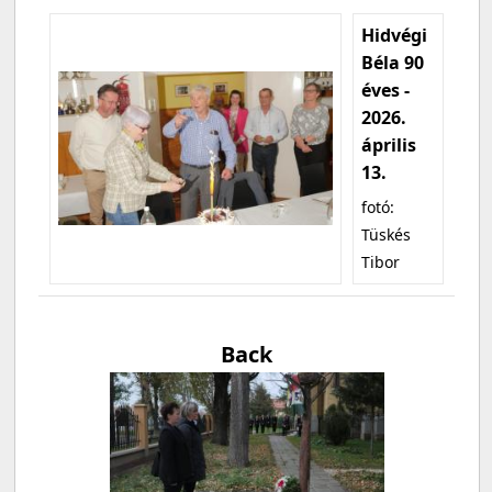
Hidvégi
Béla 90
éves -
2026.
április
13.
fotó:
Tüskés
Tibor
Back