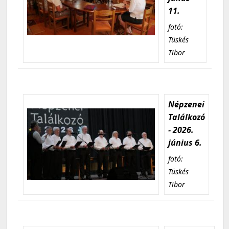
11.
fotó:
Tüskés
Tibor
Népzenei
Találkozó
- 2026.
június 6.
fotó:
Tüskés
Tibor