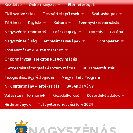
Kezdőlap
Önkormányzat
Elérhetőségek
Civil szervezetek
Testvértelepülések
Szálláshelyek
Történet
Egyház
Kultúra
Szennyvízcsatornázás
Nagyszénási Parkfürdő
Egészségügy
Oktatás
Galéria
Nagyszénás újság
Archivált fényképek
TOP projektek
Csatlakozás az ASP rendszerhez
Önkormányzati elektronikus ügyintézés
Életkezdési támogatás és Start-számla
Hulladékszállítás
Falugazdász ügyfélfogadás
Magyar Falu Program
NFK hirdetmény – értékesítés
BABAKÖTVÉNY
Választási információk
Közadatkereső
Közérdekű adatok
Hirdetmények
Településrendezési terv 2024