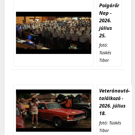
Polgárőr
Nap -
2026.
július
25.
fotó:
Tüskés
Tibor
Veteránautó-
találkozó -
2026. július
18.
fotó: Tüskés
Tibor