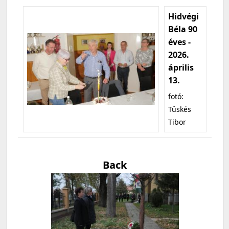
Hidvégi
Béla 90
éves -
2026.
április
13.
fotó:
Tüskés
Tibor
Back