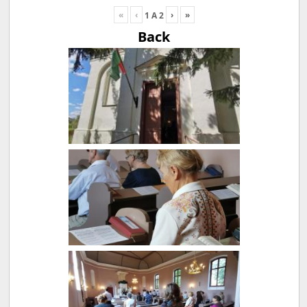
«
‹
›
»
1
A
2
Back