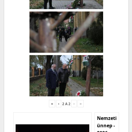
«
‹
›
»
2
A
2
Nemzeti
ünnep -