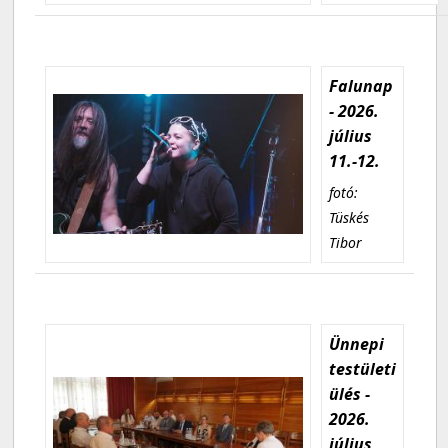
Falunap
- 2026.
július
11.-12.
fotó:
Tüskés
Tibor
Ünnepi
testületi
ülés -
2026.
július