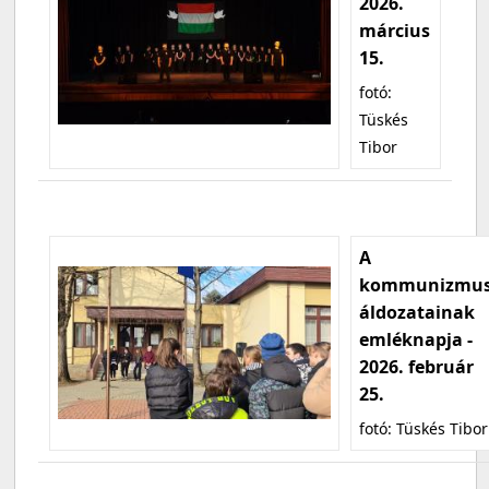
2026.
március
15.
fotó:
Tüskés
Tibor
A
kommunizmu
áldozatainak
emléknapja -
2026. február
25.
fotó: Tüskés Tibor