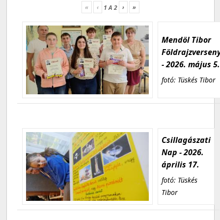
«
‹
›
»
1
A
2
Mendöl Tibor
Földrajzversen
- 2026. május 5
fotó: Tüskés Tibor
Csillagászati
Nap - 2026.
április 17.
fotó: Tüskés
Tibor