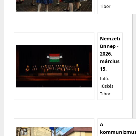
Tibor
Nemzeti
ünnep -
2026.
március
15.
fotó:
Tüskés
Tibor
A
kommunizmu