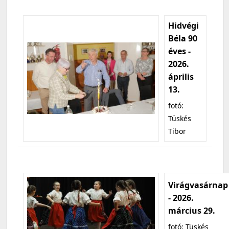
Hidvégi
Béla 90
éves -
2026.
április
13.
fotó:
Tüskés
Tibor
Virágvasárnap
- 2026.
március 29.
fotó: Tüskés