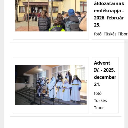
áldozatainak
emléknapja -
2026. február
25.
fotó: Tüskés Tibor
Advent
IV. - 2025.
december
21.
fotó:
Tüskés
Tibor