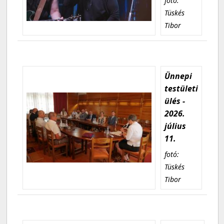
fotó:
Tüskés
Tibor
Ünnepi
testületi
ülés -
2026.
július
11.
fotó:
Tüskés
Tibor