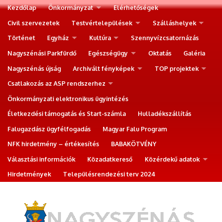
Kezdőlap
Önkormányzat
Elérhetőségek
Civil szervezetek
Testvértelepülések
Szálláshelyek
Történet
Egyház
Kultúra
Szennyvízcsatornázás
Nagyszénási Parkfürdő
Egészségügy
Oktatás
Galéria
Nagyszénás újság
Archivált fényképek
TOP projektek
Csatlakozás az ASP rendszerhez
Önkormányzati elektronikus ügyintézés
Életkezdési támogatás és Start-számla
Hulladékszállítás
Falugazdász ügyfélfogadás
Magyar Falu Program
NFK hirdetmény – értékesítés
BABAKÖTVÉNY
Választási információk
Közadatkereső
Közérdekű adatok
Hirdetmények
Településrendezési terv 2024