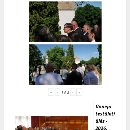
«
‹
›
»
1
A
2
Ünnepi
testületi
ülés -
2026.