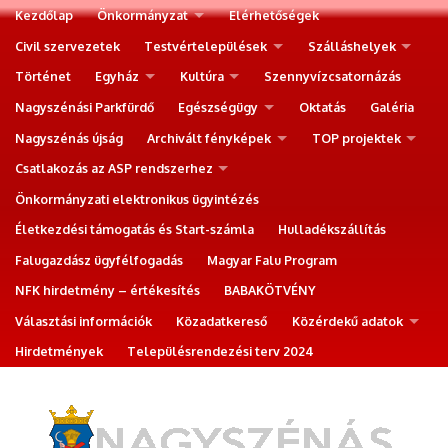
Kezdőlap
Önkormányzat
Elérhetőségek
Civil szervezetek
Testvértelepülések
Szálláshelyek
Történet
Egyház
Kultúra
Szennyvízcsatornázás
Nagyszénási Parkfürdő
Egészségügy
Oktatás
Galéria
Nagyszénás újság
Archivált fényképek
TOP projektek
Csatlakozás az ASP rendszerhez
Önkormányzati elektronikus ügyintézés
Életkezdési támogatás és Start-számla
Hulladékszállítás
Falugazdász ügyfélfogadás
Magyar Falu Program
NFK hirdetmény – értékesítés
BABAKÖTVÉNY
Választási információk
Közadatkereső
Közérdekű adatok
Hirdetmények
Településrendezési terv 2024