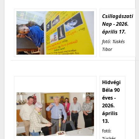
Csillagászati
Nap - 2026.
április 17.
fotó: Tüskés
Tibor
Hidvégi
Béla 90
éves -
2026.
április
13.
fotó:
Tüskés