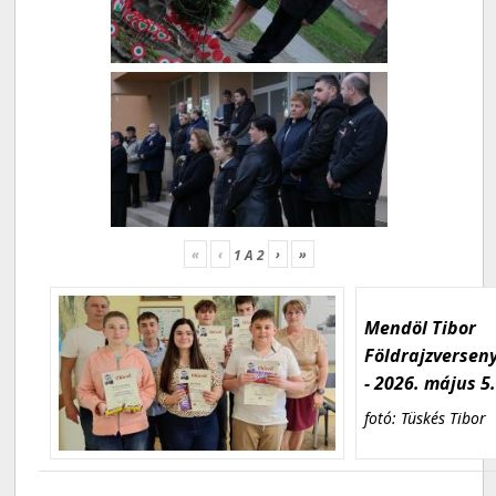
«
‹
›
»
1
A
2
Mendöl Tibor
Földrajzversen
- 2026. május 5
fotó: Tüskés Tibor