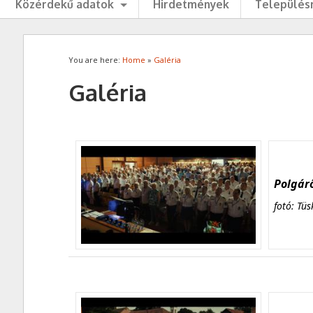
Közérdekű adatok
Hirdetmények
Településr
You are here:
Home
»
Galéria
Galéria
Polgárő
fotó: Tüs