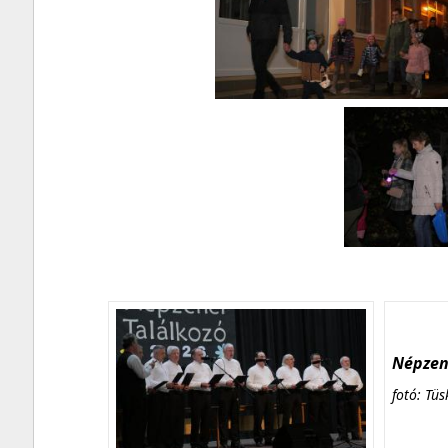
Népzene
fotó: Tüs