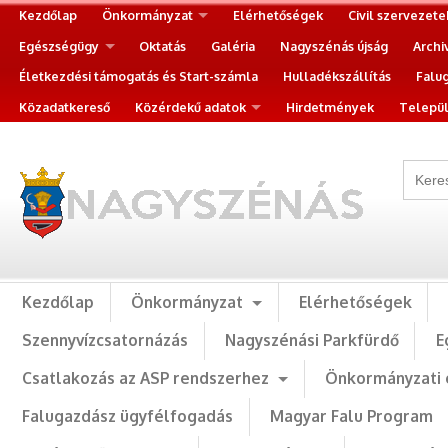
Kezdőlap
Önkormányzat
Elérhetőségek
Civil szervezete
Egészségügy
Oktatás
Galéria
Nagyszénás újság
Archi
Életkezdési támogatás és Start-számla
Hulladékszállítás
Falu
Közadatkereső
Közérdekű adatok
Hirdetmények
Települ
Kezdőlap
Önkormányzat
Elérhetőségek
Szennyvízcsatornázás
Nagyszénási Parkfürdő
E
Csatlakozás az ASP rendszerhez
Önkormányzati 
Falugazdász ügyfélfogadás
Magyar Falu Program