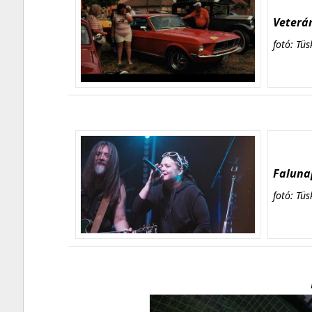
Veterán
fotó: Tüs
Falunap
fotó: Tüs