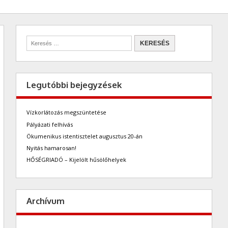
Legutóbbi bejegyzések
Vízkorlátozás megszüntetése
Pályázati felhívás
Ökumenikus istentisztelet augusztus 20-án
Nyitás hamarosan!
HŐSÉGRIADÓ – Kijelölt hűsölőhelyek
Archívum