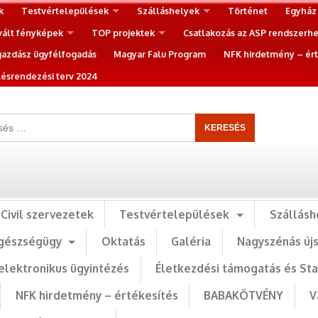
k
Testvértelepülések
Szálláshelyek
Történet
Egyház
vált fényképek
TOP projektek
Csatlakozás az ASP rendszerh
gazdász ügyfélfogadás
Magyar Falu Program
NFK hirdetmény – ért
ésrendezési terv 2024
Civil szervezetek
Testvértelepülések
Szállásh
gészségügy
Oktatás
Galéria
Nagyszénás új
elektronikus ügyintézés
Életkezdési támogatás és St
NFK hirdetmény – értékesítés
BABAKÖTVÉNY
V