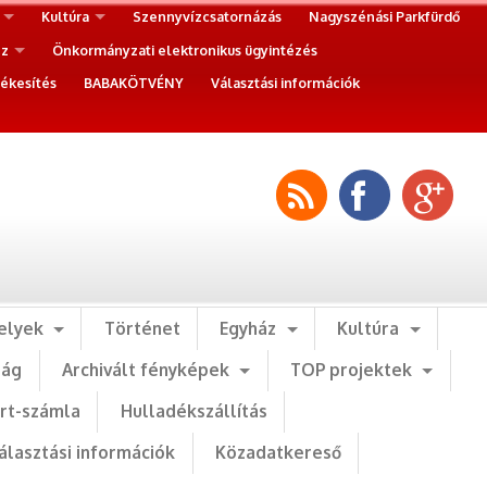
Kultúra
Szennyvízcsatornázás
Nagyszénási Parkfürdő
ez
Önkormányzati elektronikus ügyintézés
ékesítés
BABAKÖTVÉNY
Választási információk
elyek
Történet
Egyház
Kultúra
ság
Archivált fényképek
TOP projektek
art-számla
Hulladékszállítás
álasztási információk
Közadatkereső