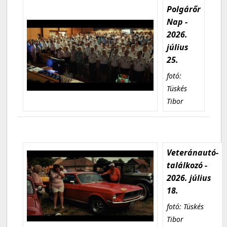
Polgárőr
Nap -
2026.
július
25.
fotó:
Tüskés
Tibor
Veteránautó-
találkozó -
2026. július
18.
fotó: Tüskés
Tibor