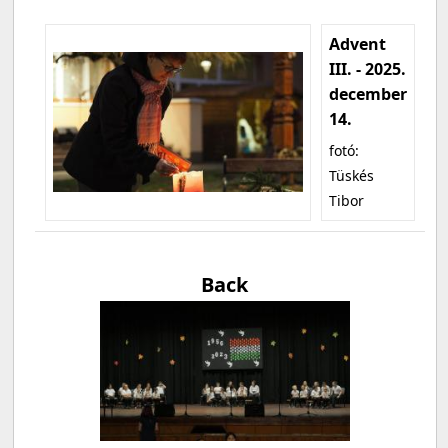
Advent
III. - 2025.
december
14.
fotó:
Tüskés
Tibor
Back