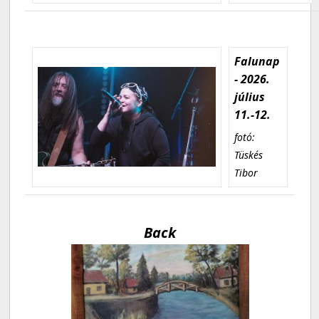
Falunap
- 2026.
július
11.-12.
fotó:
Tüskés
Tibor
Back