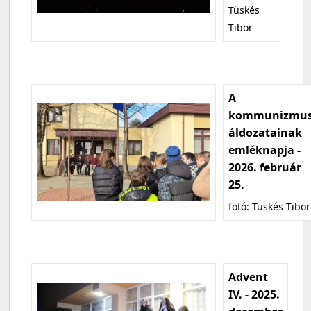
Tüskés
Tibor
A
kommunizmu
áldozatainak
emléknapja -
2026. február
25.
fotó: Tüskés Tibor
Advent
IV. - 2025.