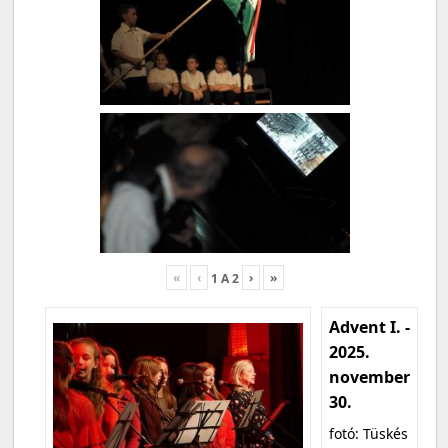
«
‹
›
»
1
A
2
Advent I. -
2025.
november
30.
fotó: Tüskés