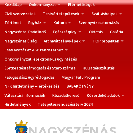
Kezdőlap
Önkormányzat
Elérhetőségek
Civil szervezetek
Testvértelepülések
Szálláshelyek
Történet
Egyház
Kultúra
Szennyvízcsatornázás
Nagyszénási Parkfürdő
Egészségügy
Oktatás
Galéria
Nagyszénás újság
Archivált fényképek
TOP projektek
Csatlakozás az ASP rendszerhez
Önkormányzati elektronikus ügyintézés
Életkezdési támogatás és Start-számla
Hulladékszállítás
Falugazdász ügyfélfogadás
Magyar Falu Program
NFK hirdetmény – értékesítés
BABAKÖTVÉNY
Választási információk
Közadatkereső
Közérdekű adatok
Hirdetmények
Településrendezési terv 2024