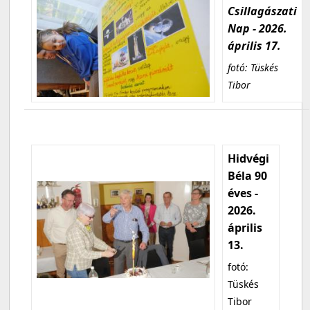
Csillagászati
Nap - 2026.
április 17.
fotó: Tüskés
Tibor
Hidvégi
Béla 90
éves -
2026.
április
13.
fotó:
Tüskés
Tibor