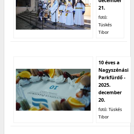
december
21.
fotó:
Tüskés
Tibor
10 éves a
Nagyszénási
Parkfürdő -
2025.
december
20.
fotó: Tüskés
Tibor