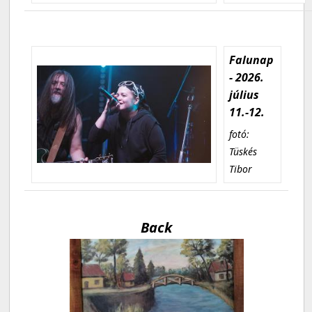
Falunap
- 2026.
július
11.-12.
fotó:
Tüskés
Tibor
Back