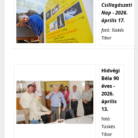
Csillagászati
Nap - 2026.
április 17.
fotó: Tüskés
Tibor
Hidvégi
Béla 90
éves -
2026.
április
13.
fotó:
Tüskés
Tibor