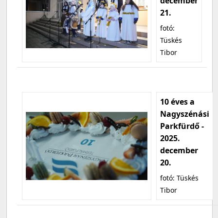
december
21.
fotó:
Tüskés
Tibor
10 éves a
Nagyszénási
Parkfürdő -
2025.
december
20.
fotó: Tüskés
Tibor