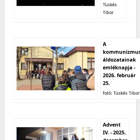
Tüskés
Tibor
A
kommunizmu
áldozatainak
emléknapja -
2026. február
25.
fotó: Tüskés Tibor
Advent
IV. - 2025.