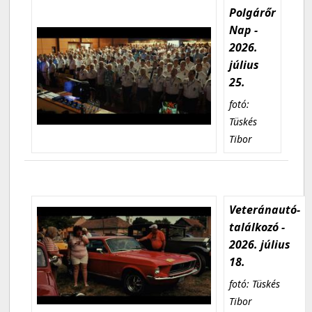
Polgárőr
Nap -
2026.
július
25.
fotó:
Tüskés
Tibor
Veteránautó-
találkozó -
2026. július
18.
fotó: Tüskés
Tibor