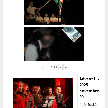
«
‹
›
»
1
A
2
Advent I. -
2025.
november
30.
fotó: Tüskés