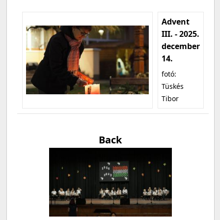
Advent
III. - 2025.
december
14.
fotó:
Tüskés
Tibor
Back