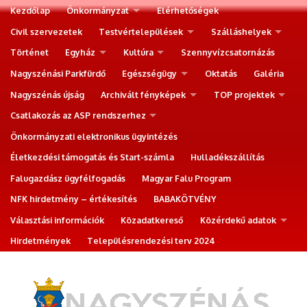
Kezdőlap
Önkormányzat
Elérhetőségek
Civil szervezetek
Testvértelepülések
Szálláshelyek
Történet
Egyház
Kultúra
Szennyvízcsatornázás
Nagyszénási Parkfürdő
Egészségügy
Oktatás
Galéria
Nagyszénás újság
Archivált fényképek
TOP projektek
Csatlakozás az ASP rendszerhez
Önkormányzati elektronikus ügyintézés
Életkezdési támogatás és Start-számla
Hulladékszállítás
Falugazdász ügyfélfogadás
Magyar Falu Program
NFK hirdetmény – értékesítés
BABAKÖTVÉNY
Választási információk
Közadatkereső
Közérdekű adatok
Hirdetmények
Településrendezési terv 2024