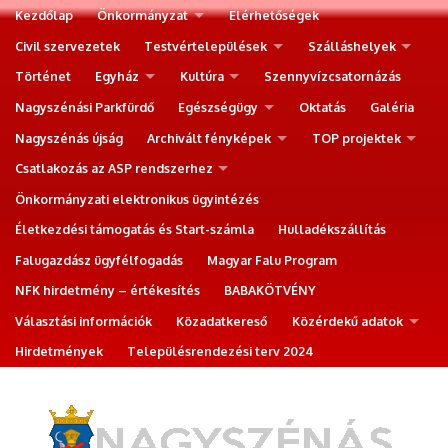
Kezdőlap
Önkormányzat
Elérhetőségek
Civil szervezetek
Testvértelepülések
Szálláshelyek
Történet
Egyház
Kultúra
Szennyvízcsatornázás
Nagyszénási Parkfürdő
Egészségügy
Oktatás
Galéria
Nagyszénás újság
Archivált fényképek
TOP projektek
Csatlakozás az ASP rendszerhez
Önkormányzati elektronikus ügyintézés
Életkezdési támogatás és Start-számla
Hulladékszállítás
Falugazdász ügyfélfogadás
Magyar Falu Program
NFK hirdetmény – értékesítés
BABAKÖTVÉNY
Választási információk
Közadatkereső
Közérdekű adatok
Hirdetmények
Településrendezési terv 2024