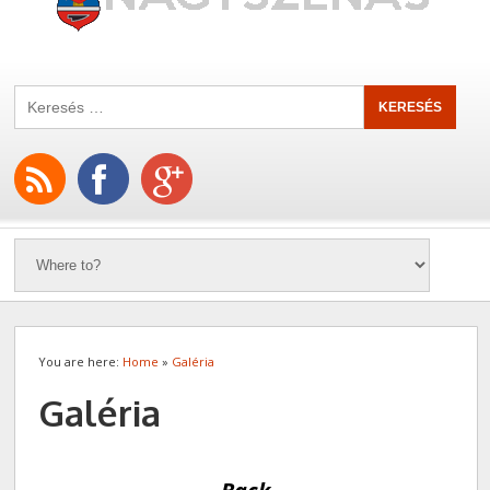
You are here:
Home
»
Galéria
Galéria