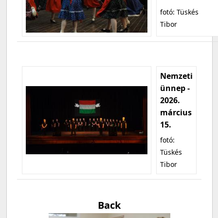
fotó: Tüskés
Tibor
Nemzeti
ünnep -
2026.
március
15.
fotó:
Tüskés
Tibor
Back