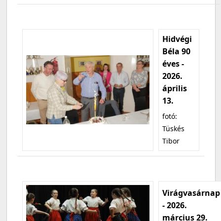
Hidvégi
Béla 90
éves -
2026.
április
13.
fotó:
Tüskés
Tibor
Virágvasárnap
- 2026.
március 29.