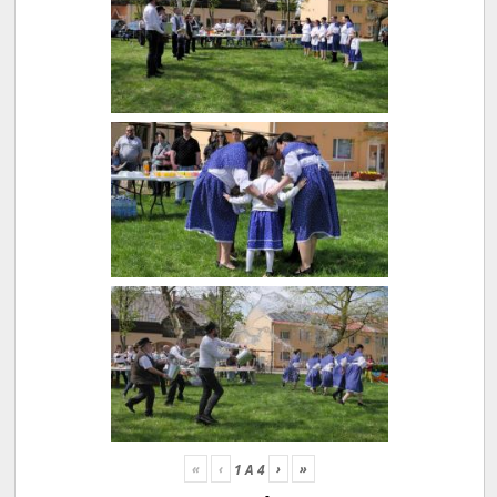
«
‹
›
»
1
A
4