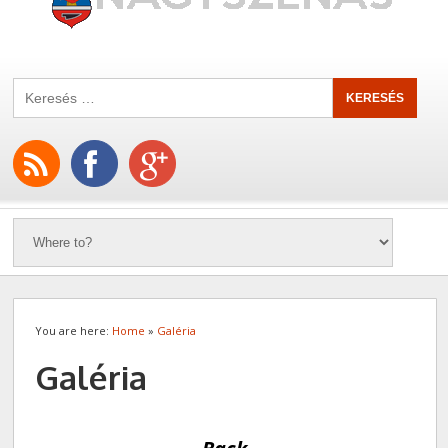
You are here:
Home
»
Galéria
Galéria