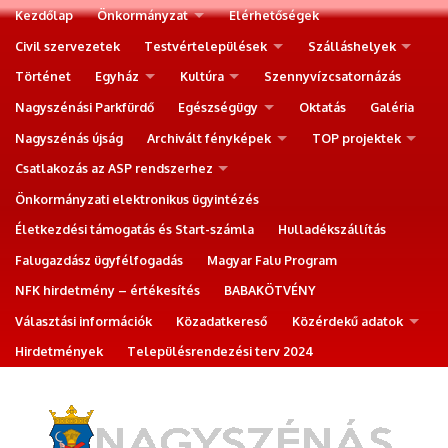
Kezdőlap
Önkormányzat
Elérhetőségek
Civil szervezetek
Testvértelepülések
Szálláshelyek
Történet
Egyház
Kultúra
Szennyvízcsatornázás
Nagyszénási Parkfürdő
Egészségügy
Oktatás
Galéria
Nagyszénás újság
Archivált fényképek
TOP projektek
Csatlakozás az ASP rendszerhez
Önkormányzati elektronikus ügyintézés
Életkezdési támogatás és Start-számla
Hulladékszállítás
Falugazdász ügyfélfogadás
Magyar Falu Program
NFK hirdetmény – értékesítés
BABAKÖTVÉNY
Választási információk
Közadatkereső
Közérdekű adatok
Hirdetmények
Településrendezési terv 2024