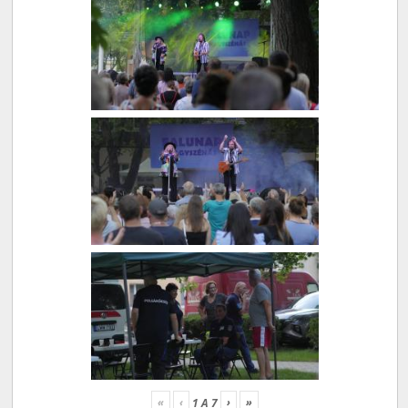
«
‹
›
»
1
A
7