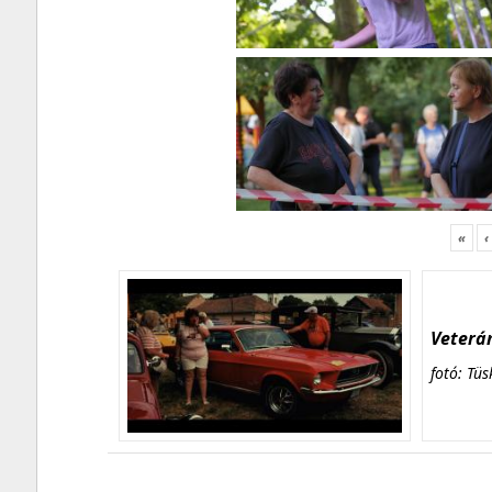
«
‹
Veterán
fotó: Tüs