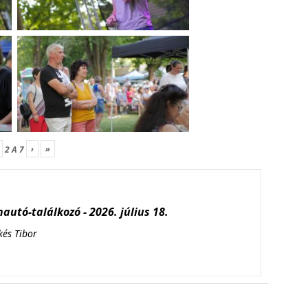
›
»
2
A
7
autó-találkozó - 2026. július 18.
kés Tibor