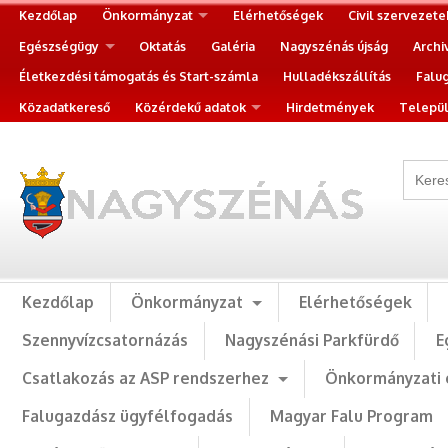
Kezdőlap
Önkormányzat
Elérhetőségek
Civil szervezete
Egészségügy
Oktatás
Galéria
Nagyszénás újság
Archi
Életkezdési támogatás és Start-számla
Hulladékszállítás
Falu
Közadatkereső
Közérdekű adatok
Hirdetmények
Települ
Kezdőlap
Önkormányzat
Elérhetőségek
Szennyvízcsatornázás
Nagyszénási Parkfürdő
E
Csatlakozás az ASP rendszerhez
Önkormányzati 
Falugazdász ügyfélfogadás
Magyar Falu Program