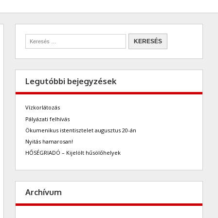
Legutóbbi bejegyzések
Vízkorlátozás
Pályázati felhívás
Ökumenikus istentisztelet augusztus 20-án
Nyitás hamarosan!
HŐSÉGRIADÓ – Kijelölt hűsölőhelyek
Archívum