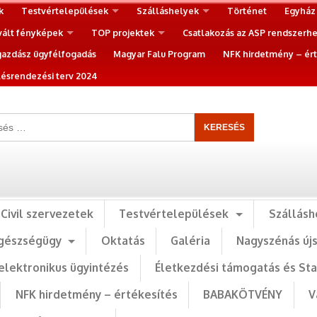
k
Testvértelepülések
Szálláshelyek
Történet
Egyház
vált fényképek
TOP projektek
Csatlakozás az ASP rendszerh
gazdász ügyfélfogadás
Magyar Falu Program
NFK hirdetmény – ért
ésrendezési terv 2024
Civil szervezetek
Testvértelepülések
Szállásh
gészségügy
Oktatás
Galéria
Nagyszénás új
elektronikus ügyintézés
Életkezdési támogatás és St
NFK hirdetmény – értékesítés
BABAKÖTVÉNY
V