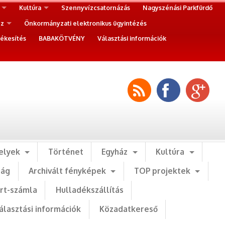
Kultúra
Szennyvízcsatornázás
Nagyszénási Parkfürdő
ez
Önkormányzati elektronikus ügyintézés
ékesítés
BABAKÖTVÉNY
Választási információk
elyek
Történet
Egyház
Kultúra
ság
Archivált fényképek
TOP projektek
art-számla
Hulladékszállítás
álasztási információk
Közadatkereső