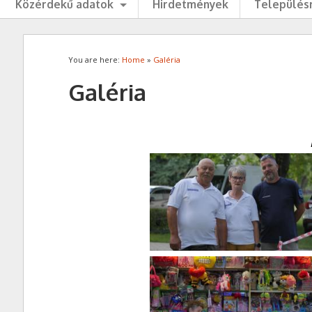
Közérdekű adatok
Hirdetmények
Településr
You are here:
Home
»
Galéria
Galéria