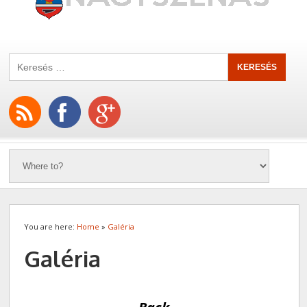
You are here:
Home
»
Galéria
Galéria