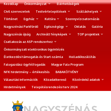
Kezdőlap
Önkormányzat
Elérhetőségek
Civil szervezetek
Testvértelepülések
Szálláshelyek
Történet
Egyház
Kultúra
Szennyvízcsatornázás
Nagyszénási Parkfürdő
Egészségügy
Oktatás
Galéria
Nagyszénás újság
Archivált fényképek
TOP projektek
Csatlakozás az ASP rendszerhez
Önkormányzati elektronikus ügyintézés
Életkezdési támogatás és Start-számla
Hulladékszállítás
Falugazdász ügyfélfogadás
Magyar Falu Program
NFK hirdetmény – értékesítés
BABAKÖTVÉNY
Választási információk
Közadatkereső
Közérdekű adatok
Hirdetmények
Településrendezési terv 2024