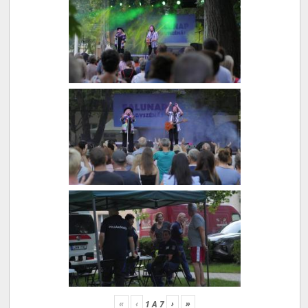
«
‹
›
»
1
A
7