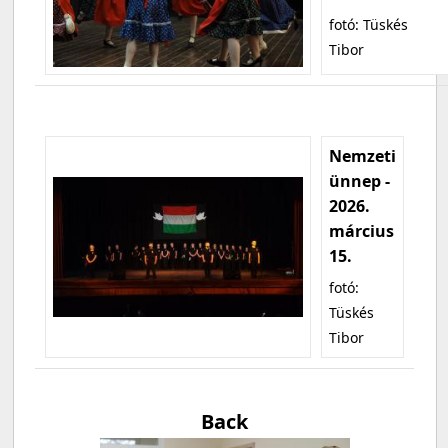
fotó: Tüskés
Tibor
Nemzeti
ünnep -
2026.
március
15.
fotó:
Tüskés
Tibor
Back