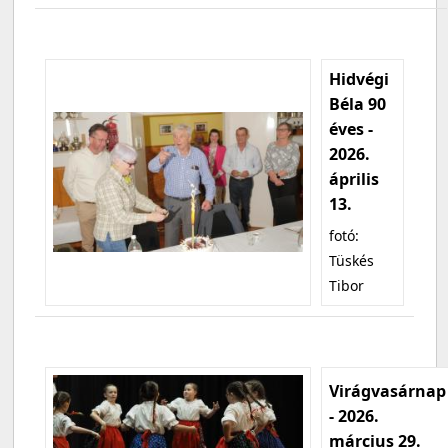
Hidvégi
Béla 90
éves -
2026.
április
13.
fotó:
Tüskés
Tibor
Virágvasárnap
- 2026.
március 29.