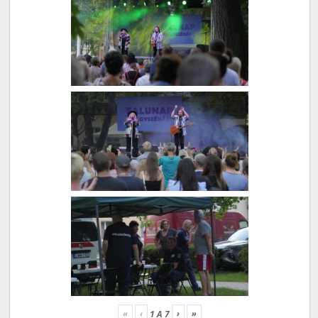
«
‹
›
»
1
A
7