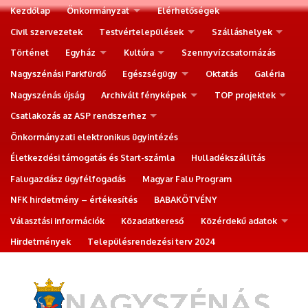
Kezdőlap
Önkormányzat
Elérhetőségek
Civil szervezetek
Testvértelepülések
Szálláshelyek
Történet
Egyház
Kultúra
Szennyvízcsatornázás
Nagyszénási Parkfürdő
Egészségügy
Oktatás
Galéria
Nagyszénás újság
Archivált fényképek
TOP projektek
Csatlakozás az ASP rendszerhez
Önkormányzati elektronikus ügyintézés
Életkezdési támogatás és Start-számla
Hulladékszállítás
Falugazdász ügyfélfogadás
Magyar Falu Program
NFK hirdetmény – értékesítés
BABAKÖTVÉNY
Választási információk
Közadatkereső
Közérdekű adatok
Hirdetmények
Településrendezési terv 2024