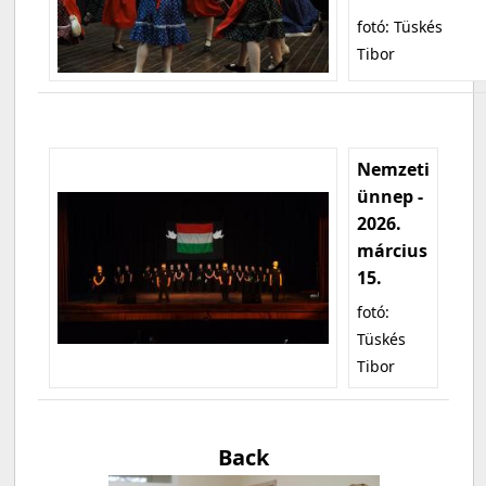
fotó: Tüskés
Tibor
Nemzeti
ünnep -
2026.
március
15.
fotó:
Tüskés
Tibor
Back