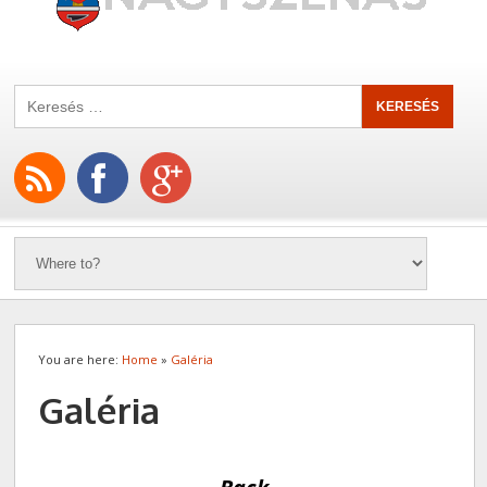
You are here:
Home
»
Galéria
Galéria