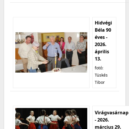
Hidvégi
Béla 90
éves -
2026.
április
13.
fotó:
Tüskés
Tibor
Virágvasárnap
- 2026.
március 29.