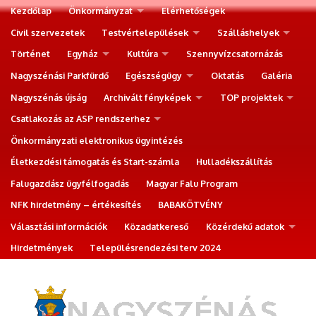
Kezdőlap
Önkormányzat
Elérhetőségek
Civil szervezetek
Testvértelepülések
Szálláshelyek
Történet
Egyház
Kultúra
Szennyvízcsatornázás
Nagyszénási Parkfürdő
Egészségügy
Oktatás
Galéria
Nagyszénás újság
Archivált fényképek
TOP projektek
Csatlakozás az ASP rendszerhez
Önkormányzati elektronikus ügyintézés
Életkezdési támogatás és Start-számla
Hulladékszállítás
Falugazdász ügyfélfogadás
Magyar Falu Program
NFK hirdetmény – értékesítés
BABAKÖTVÉNY
Választási információk
Közadatkereső
Közérdekű adatok
Hirdetmények
Településrendezési terv 2024