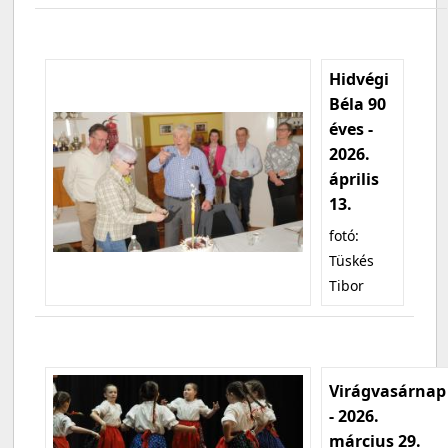
Hidvégi
Béla 90
éves -
2026.
április
13.
fotó:
Tüskés
Tibor
Virágvasárnap
- 2026.
március 29.