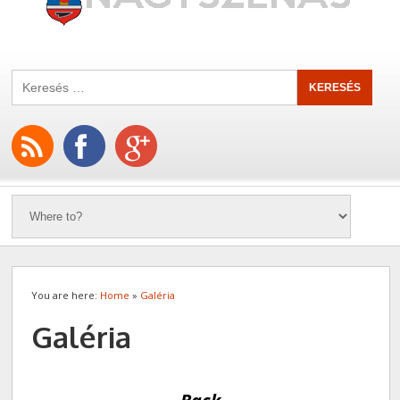
You are here:
Home
»
Galéria
Galéria