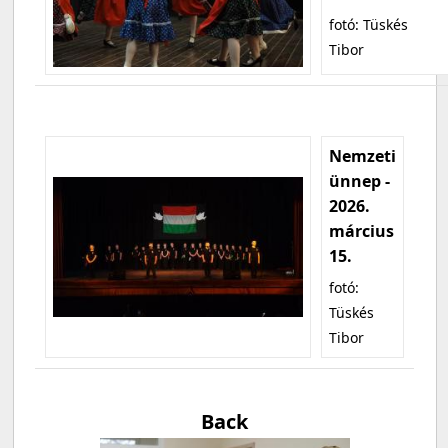
fotó: Tüskés
Tibor
Nemzeti
ünnep -
2026.
március
15.
fotó:
Tüskés
Tibor
Back