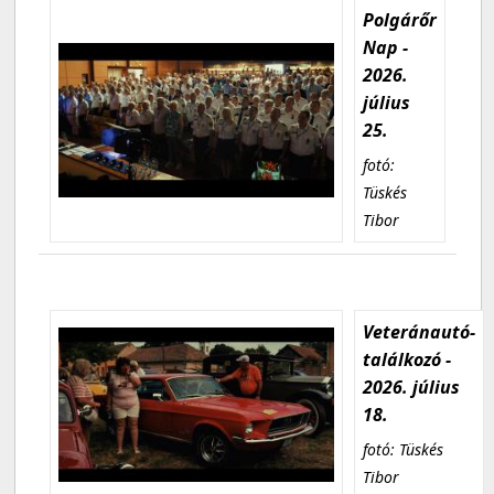
Polgárőr
Nap -
2026.
július
25.
fotó:
Tüskés
Tibor
Veteránautó-
találkozó -
2026. július
18.
fotó: Tüskés
Tibor