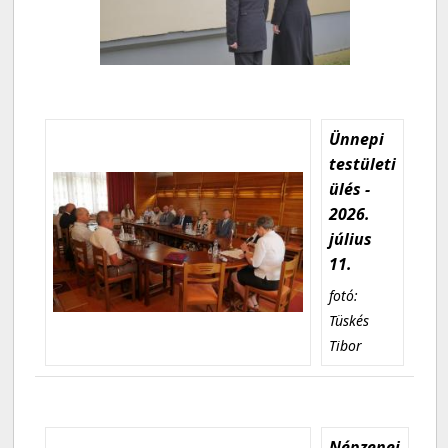
Ünnepi
testületi
ülés -
2026.
július
11.
fotó:
Tüskés
Tibor
Népzenei