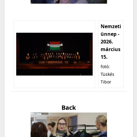
Nemzeti
ünnep -
2026.
március
15.
fotó:
Tüskés
Tibor
Back