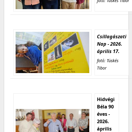
fotó: Tüskés Tibor
Csillagászati
Nap - 2026.
április 17.
fotó: Tüskés
Tibor
Hidvégi
Béla 90
éves -
2026.
április