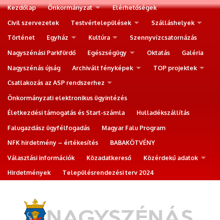
Kezdőlap
Önkormányzat
Elérhetőségek
Civil szervezetek
Testvértelepülések
Szálláshelyek
Történet
Egyház
Kultúra
Szennyvízcsatornázás
Nagyszénási Parkfürdő
Egészségügy
Oktatás
Galéria
Nagyszénás újság
Archivált fényképek
TOP projektek
Csatlakozás az ASP rendszerhez
Önkormányzati elektronikus ügyintézés
Életkezdési támogatás és Start-számla
Hulladékszállítás
Falugazdász ügyfélfogadás
Magyar Falu Program
NFK hirdetmény – értékesítés
BABAKÖTVÉNY
Választási információk
Közadatkereső
Közérdekű adatok
Hirdetmények
Településrendezési terv 2024