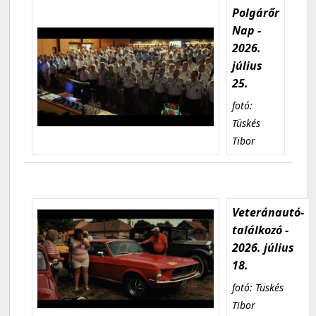
Polgárőr
Nap -
2026.
július
25.
fotó:
Tüskés
Tibor
Veteránautó-
találkozó -
2026. július
18.
fotó: Tüskés
Tibor