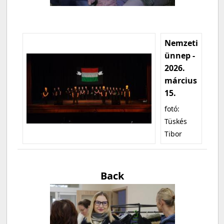
Nemzeti
ünnep -
2026.
március
15.
fotó:
Tüskés
Tibor
Back