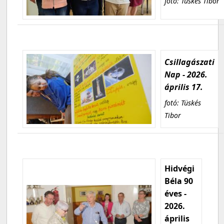
fotó: Tüskés Tibor
Csillagászati
Nap - 2026.
április 17.
fotó: Tüskés
Tibor
Hidvégi
Béla 90
éves -
2026.
április