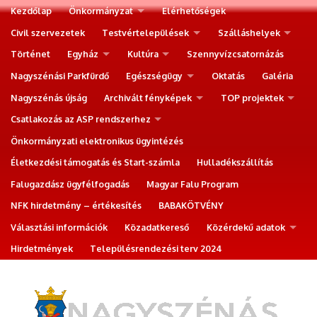
Kezdőlap
Önkormányzat
Elérhetőségek
Civil szervezetek
Testvértelepülések
Szálláshelyek
Történet
Egyház
Kultúra
Szennyvízcsatornázás
Nagyszénási Parkfürdő
Egészségügy
Oktatás
Galéria
Nagyszénás újság
Archivált fényképek
TOP projektek
Csatlakozás az ASP rendszerhez
Önkormányzati elektronikus ügyintézés
Életkezdési támogatás és Start-számla
Hulladékszállítás
Falugazdász ügyfélfogadás
Magyar Falu Program
NFK hirdetmény – értékesítés
BABAKÖTVÉNY
Választási információk
Közadatkereső
Közérdekű adatok
Hirdetmények
Településrendezési terv 2024