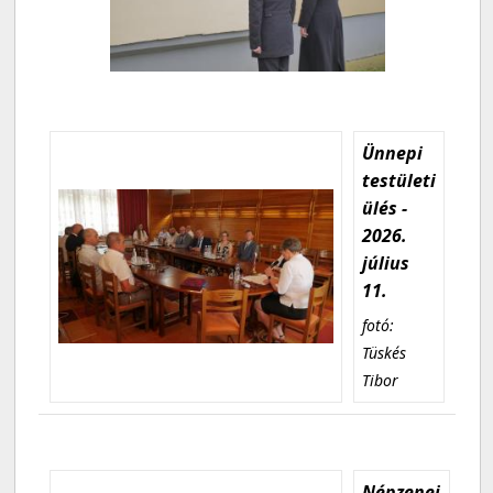
Ünnepi
testületi
ülés -
2026.
július
11.
fotó:
Tüskés
Tibor
Népzenei