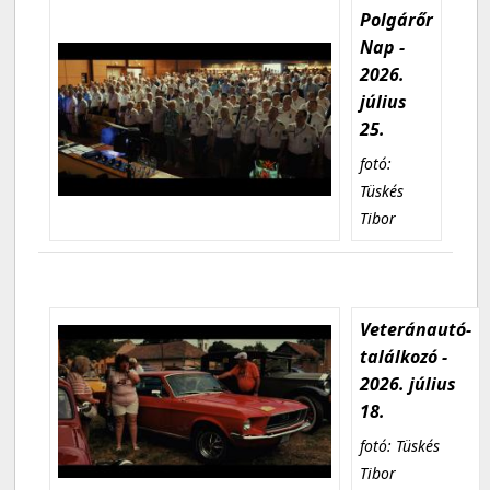
Polgárőr
Nap -
2026.
július
25.
fotó:
Tüskés
Tibor
Veteránautó-
találkozó -
2026. július
18.
fotó: Tüskés
Tibor