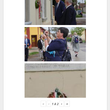
«
‹
›
»
1
A
2