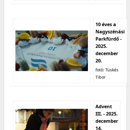
10 éves a
Nagyszénási
Parkfürdő -
2025.
december
20.
fotó: Tüskés
Tibor
Advent
III. - 2025.
december
14.