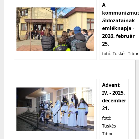
A
kommunizmu
áldozatainak
emléknapja -
2026. február
25.
fotó: Tüskés Tibor
Advent
IV. - 2025.
december
21.
fotó:
Tüskés
Tibor