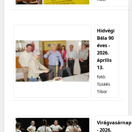
Hidvégi
Béla 90
éves -
2026.
április
13.
fotó:
Tüskés
Tibor
Virágvasárnap
- 2026.