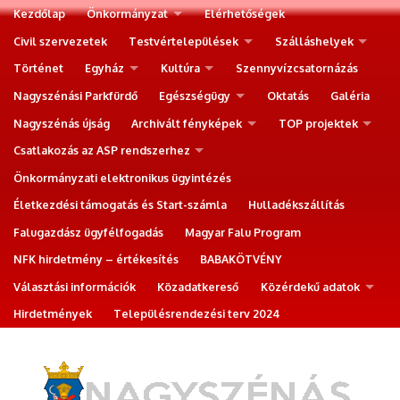
Kezdőlap
Önkormányzat
Elérhetőségek
Civil szervezetek
Testvértelepülések
Szálláshelyek
Történet
Egyház
Kultúra
Szennyvízcsatornázás
Nagyszénási Parkfürdő
Egészségügy
Oktatás
Galéria
Nagyszénás újság
Archivált fényképek
TOP projektek
Csatlakozás az ASP rendszerhez
Önkormányzati elektronikus ügyintézés
Életkezdési támogatás és Start-számla
Hulladékszállítás
Falugazdász ügyfélfogadás
Magyar Falu Program
NFK hirdetmény – értékesítés
BABAKÖTVÉNY
Választási információk
Közadatkereső
Közérdekű adatok
Hirdetmények
Településrendezési terv 2024