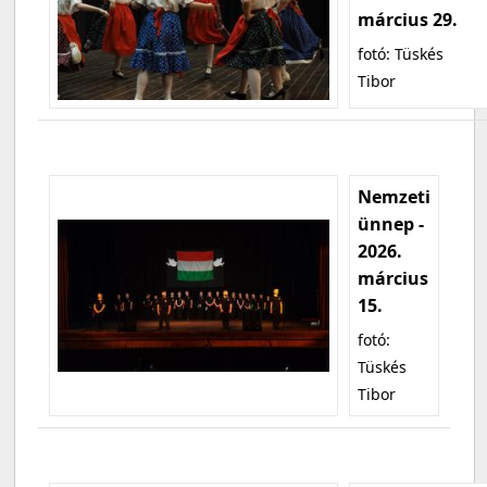
március 29.
fotó: Tüskés
Tibor
Nemzeti
ünnep -
2026.
március
15.
fotó:
Tüskés
Tibor